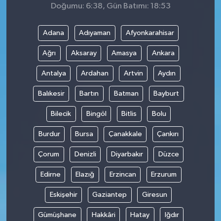
Doğumu: 6:38, Gün Batımı: 18:53
Adana
Adıyaman
Afyonkarahisar
Ağrı
Aksaray
Amasya
Ankara
Antalya
Ardahan
Artvin
Aydın
Balıkesir
Bartın
Batman
Bayburt
Bilecik
Bingöl
Bitlis
Bolu
Burdur
Bursa
Çanakkale
Çankırı
Çorum
Denizli
Diyarbakır
Düzce
Edirne
Elazığ
Erzincan
Erzurum
Eskişehir
Gaziantep
Giresun
Gümüşhane
Hakkâri
Hatay
Iğdır