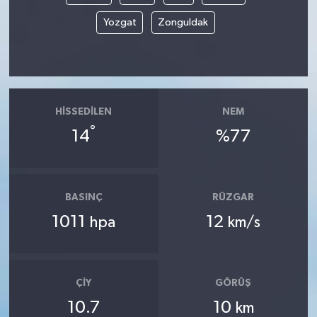
Yozgat
Zonguldak
HISSEDILEN
NEM
°
14
%77
BASINÇ
RÜZGAR
1011
12
hpa
km/s
ÇIY
GÖRÜŞ
10.7
10
km