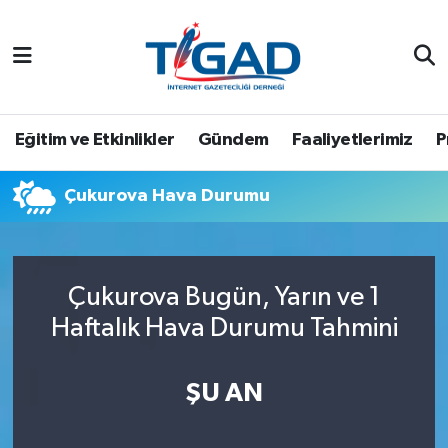
Nöbetçi Eczaneler
Hava Durumu
Eğitim ve Etkinlikler
Gündem
Faaliyetlerimiz
P
Namaz Vakitleri
Çukurova Hava Durumu
Trafik Durumu
Puan Durumu ve Fikstür
Çukurova Bugün, Yarın ve 1
Haftalık Hava Durumu Tahmini
Tüm Manşetler
Son Dakika Haberleri
ŞU AN
Haber Arşivi