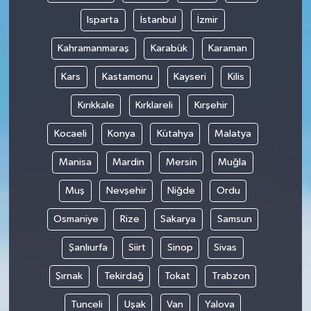
Isparta
İstanbul
İzmir
Kahramanmaraş
Karabük
Karaman
Kars
Kastamonu
Kayseri
Kilis
Kırıkkale
Kırklareli
Kırşehir
Kocaeli
Konya
Kütahya
Malatya
Manisa
Mardin
Mersin
Muğla
Muş
Nevşehir
Niğde
Ordu
Osmaniye
Rize
Sakarya
Samsun
Şanlıurfa
Siirt
Sinop
Sivas
Şırnak
Tekirdağ
Tokat
Trabzon
Tunceli
Uşak
Van
Yalova