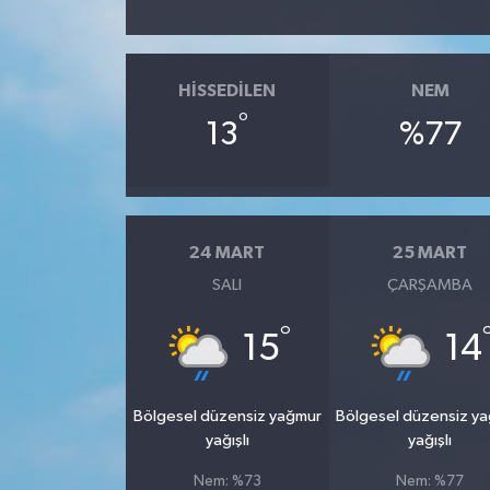
HISSEDILEN
NEM
°
13
%77
24 MART
25 MART
SALI
ÇARŞAMBA
°
15
14
Bölgesel düzensiz yağmur
Bölgesel düzensiz y
yağışlı
yağışlı
Nem: %73
Nem: %77