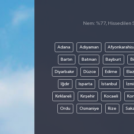
Nem: %77, Hissedilen Sı
Adana
Adıyaman
Afyonkarahis
Bartın
Batman
Bayburt
Bi
Diyarbakır
Düzce
Edirne
Elaz
Iğdır
Isparta
İstanbul
İzmi
Kırklareli
Kırşehir
Kocaeli
Ko
Ordu
Osmaniye
Rize
Sak