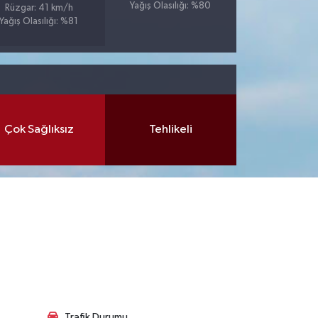
Yağış Olasılığı: %80
Rüzgar: 41 km/h
Yağış Olasılığı: %81
Çok Sağlıksız
Tehlikeli
Trafik Durumu