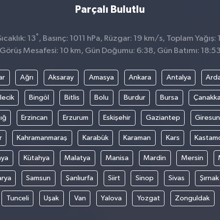
Parçalı Bulutlu
°
caklık: 13
, Basınç: 1011 hPa, Rüzgar: 19 km/s, Toplam Yağış: 
Görüş Mesafesi: 10 km, Gün Doğumu: 6:38, Gün Batımı: 18:5
ar
Ağrı
Aksaray
Amasya
Ankara
Antalya
Ard
lecik
Bingöl
Bitlis
Bolu
Burdur
Bursa
Çanakka
ığ
Erzincan
Erzurum
Eskişehir
Gaziantep
Giresun
r
Kahramanmaraş
Karabük
Karaman
Kars
Kastam
nya
Kütahya
Malatya
Manisa
Mardin
Mersin
arya
Samsun
Şanlıurfa
Siirt
Sinop
Sivas
Şırnak
Tunceli
Uşak
Van
Yalova
Yozgat
Zonguldak