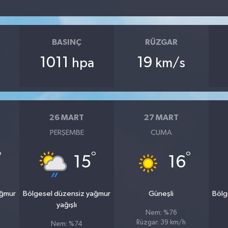
BASINÇ
RÜZGAR
1011
19
hpa
km/s
26 MART
27 MART
PERŞEMBE
CUMA
°
°
°
15
16
ağmur
Bölgesel düzensiz yağmur
Güneşli
Bölg
yağışlı
Nem: %76
Rüzgar: 39 km/h
Nem: %74