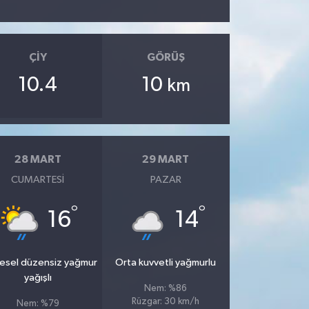
ÇIY
GÖRÜŞ
10.4
10
km
28 MART
29 MART
CUMARTESI
PAZAR
°
°
16
14
esel düzensiz yağmur
Orta kuvvetli yağmurlu
yağışlı
Nem: %86
Rüzgar: 30 km/h
Nem: %79