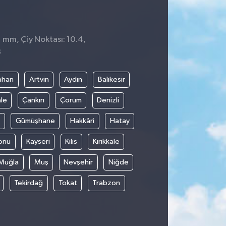
1 mm, Çiy Noktası: 10.4,
3
ahan
Artvin
Aydın
Balıkesir
le
Çankırı
Çorum
Denizli
Gümüşhane
Hakkâri
Hatay
onu
Kayseri
Kilis
Kırıkkale
Muğla
Muş
Nevşehir
Niğde
Tekirdağ
Tokat
Trabzon