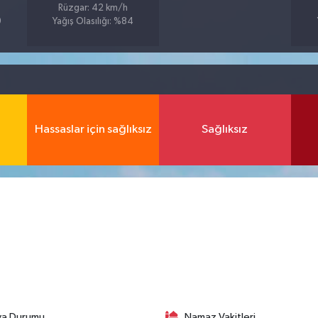
Rüzgar: 42 km/h
9
Yağış Olasılığı: %84
Hassaslar için sağlıksız
Sağlıksız
va Durumu
Namaz Vakitleri