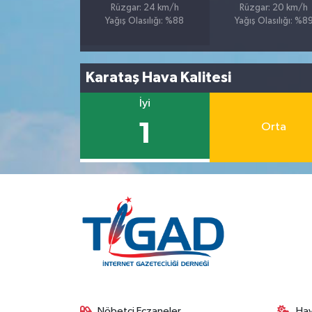
Rüzgar: 24 km/h
Rüzgar: 20 km/h
Yağış Olasılığı: %88
Yağış Olasılığı: %8
Karataş Hava Kalitesi
İyi
1
Orta
Nöbetçi Eczaneler
Ha