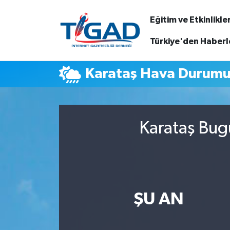
Eğitim ve Etkinlikle
Nöbetçi Eczaneler
Türkiye'den Haberl
Hava Durumu
Karataş Hava Durum
Namaz Vakitleri
Trafik Durumu
Karataş Bug
Puan Durumu ve Fikstür
Tüm Manşetler
ŞU AN
Son Dakika Haberleri
Haber Arşivi