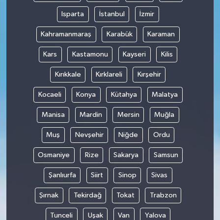
Isparta
İstanbul
İzmir
Kahramanmaraş
Karabük
Karaman
Kars
Kastamonu
Kayseri
Kilis
Kırıkkale
Kırklareli
Kırşehir
Kocaeli
Konya
Kütahya
Malatya
Manisa
Mardin
Mersin
Muğla
Muş
Nevşehir
Niğde
Ordu
Osmaniye
Rize
Sakarya
Samsun
Şanlıurfa
Siirt
Sinop
Sivas
Şırnak
Tekirdağ
Tokat
Trabzon
Tunceli
Uşak
Van
Yalova