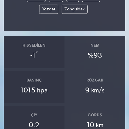
Yozgat
Zonguldak
HISSEDILEN
NEM
°
-1
%93
BASINÇ
RÜZGAR
1015
9
hpa
km/s
ÇIY
GÖRÜŞ
0.2
10
km