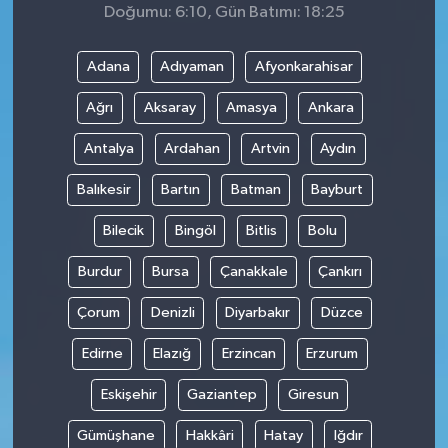
Doğumu: 6:10, Gün Batımı: 18:25
Adana
Adıyaman
Afyonkarahisar
Ağrı
Aksaray
Amasya
Ankara
Antalya
Ardahan
Artvin
Aydın
Balıkesir
Bartın
Batman
Bayburt
Bilecik
Bingöl
Bitlis
Bolu
Burdur
Bursa
Çanakkale
Çankırı
Çorum
Denizli
Diyarbakır
Düzce
Edirne
Elazığ
Erzincan
Erzurum
Eskişehir
Gaziantep
Giresun
Gümüşhane
Hakkâri
Hatay
Iğdır