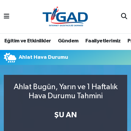
Nöbetçi Eczaneler
Hava Durumu
Eğitim ve Etkinlikler
Gündem
Faaliyetlerimiz
P
Namaz Vakitleri
Ahlat Hava Durumu
Trafik Durumu
Puan Durumu ve Fikstür
Ahlat Bugün, Yarın ve 1 Haftalık
Hava Durumu Tahmini
Tüm Manşetler
Son Dakika Haberleri
ŞU AN
Haber Arşivi