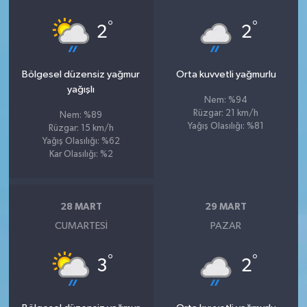
°
°
2
2
Bölgesel düzensiz yağmur
Orta kuvvetli yağmurlu
yağışlı
Nem: %94
Rüzgar: 21 km/h
Nem: %89
Yağış Olasılığı: %81
Rüzgar: 15 km/h
Yağış Olasılığı: %62
Kar Olasılığı: %2
28 MART
29 MART
CUMARTESI
PAZAR
°
°
3
2