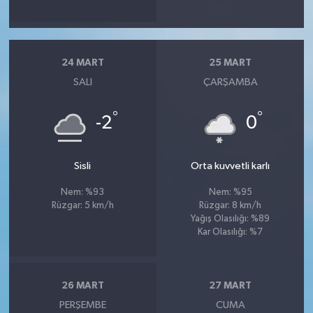
24 MART
25 MART
SALI
ÇARŞAMBA
°
°
-2
0
Sisli
Orta kuvvetli karlı
Nem: %93
Nem: %95
Rüzgar: 5 km/h
Rüzgar: 8 km/h
Yağış Olasılığı: %89
Kar Olasılığı: %7
26 MART
27 MART
PERŞEMBE
CUMA