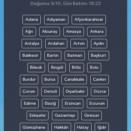
Doğumu: 6:10, Gün Batımı: 18:25
Adana
Adıyaman
Afyonkarahisar
Ağrı
Aksaray
Amasya
Ankara
Antalya
Ardahan
Artvin
Aydın
Balıkesir
Bartın
Batman
Bayburt
Bilecik
Bingöl
Bitlis
Bolu
Burdur
Bursa
Çanakkale
Çankırı
Çorum
Denizli
Diyarbakır
Düzce
Edirne
Elazığ
Erzincan
Erzurum
Eskişehir
Gaziantep
Giresun
Gümüşhane
Hakkâri
Hatay
Iğdır