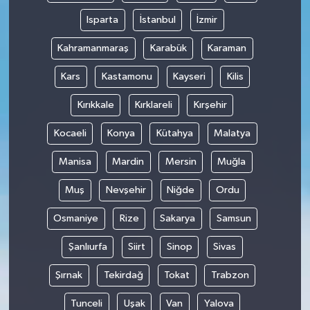
Isparta
İstanbul
İzmir
Kahramanmaraş
Karabük
Karaman
Kars
Kastamonu
Kayseri
Kilis
Kırıkkale
Kırklareli
Kırşehir
Kocaeli
Konya
Kütahya
Malatya
Manisa
Mardin
Mersin
Muğla
Muş
Nevşehir
Niğde
Ordu
Osmaniye
Rize
Sakarya
Samsun
Şanlıurfa
Siirt
Sinop
Sivas
Şırnak
Tekirdağ
Tokat
Trabzon
Tunceli
Uşak
Van
Yalova