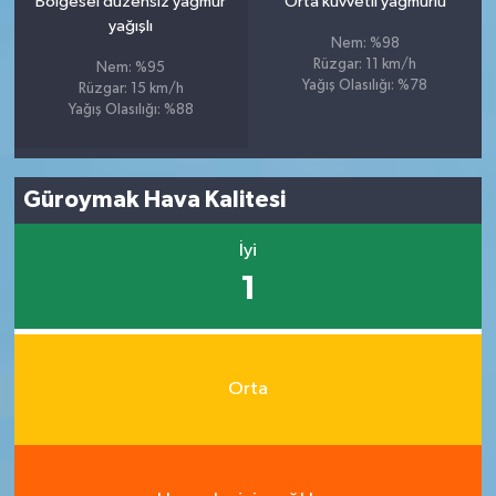
Bölgesel düzensiz yağmur
Orta kuvvetli yağmurlu
yağışlı
Nem: %98
Rüzgar: 11 km/h
Nem: %95
Yağış Olasılığı: %78
Rüzgar: 15 km/h
Yağış Olasılığı: %88
Güroymak Hava Kalitesi
İyi
1
Orta