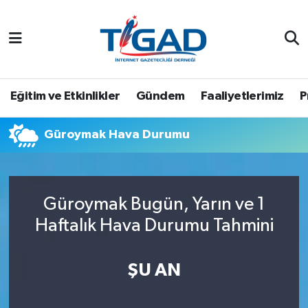
Nöbetçi Eczaneler
Hava Durumu
Eğitim ve Etkinlikler
Gündem
Faaliyetlerimiz
P
Namaz Vakitleri
Güroymak Hava Durumu
Trafik Durumu
Puan Durumu ve Fikstür
Güroymak Bugün, Yarın ve 1
Haftalık Hava Durumu Tahmini
Tüm Manşetler
Son Dakika Haberleri
ŞU AN
Haber Arşivi