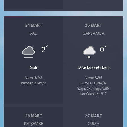
24 MART
25 MART
SALI
ÇARŞAMBA
°
°
-2
0
Sisli
Orta kuvvetli karlı
Nem: %93
Nem: %95
Rüzgar: 5 km/h
Rüzgar: 8 km/h
Yağış Olasılığı: %89
Kar Olasılığı: %7
26 MART
27 MART
PERŞEMBE
CUMA