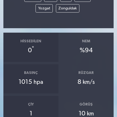
Yozgat
Zonguldak
HISSEDILEN
NEM
°
0
%94
BASINÇ
RÜZGAR
1015
8
hpa
km/s
ÇIY
GÖRÜŞ
1
10
km