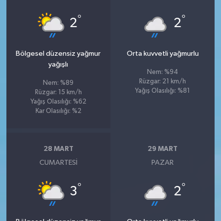
°
°
2
2
Bölgesel düzensiz yağmur
Orta kuvvetli yağmurlu
yağışlı
Nem: %94
Rüzgar: 21 km/h
Nem: %89
Yağış Olasılığı: %81
Rüzgar: 15 km/h
Yağış Olasılığı: %62
Kar Olasılığı: %2
28 MART
29 MART
CUMARTESI
PAZAR
°
°
3
2