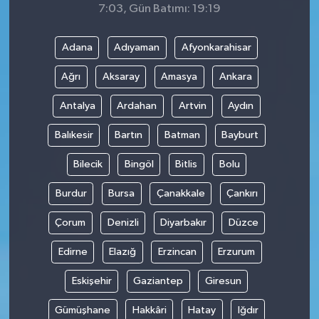
7:03, Gün Batımı: 19:19
Adana
Adıyaman
Afyonkarahisar
Ağrı
Aksaray
Amasya
Ankara
Antalya
Ardahan
Artvin
Aydın
Balıkesir
Bartın
Batman
Bayburt
Bilecik
Bingöl
Bitlis
Bolu
Burdur
Bursa
Çanakkale
Çankırı
Çorum
Denizli
Diyarbakır
Düzce
Edirne
Elazığ
Erzincan
Erzurum
Eskişehir
Gaziantep
Giresun
Gümüşhane
Hakkâri
Hatay
Iğdır