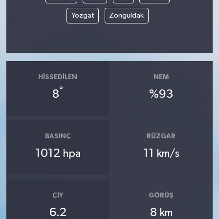
Yozgat
Zonguldak
HISSEDILEN
NEM
°
8
%93
BASINÇ
RÜZGAR
1012
11
hpa
km/s
ÇIY
GÖRÜŞ
6.2
8
km