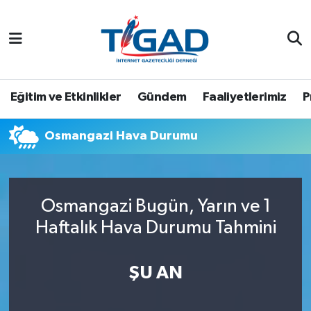
Nöbetçi Eczaneler
Hava Durumu
Eğitim ve Etkinlikler
Gündem
Faaliyetlerimiz
P
Namaz Vakitleri
Osmangazi Hava Durumu
Trafik Durumu
Puan Durumu ve Fikstür
Osmangazi Bugün, Yarın ve 1
Haftalık Hava Durumu Tahmini
Tüm Manşetler
Son Dakika Haberleri
ŞU AN
Haber Arşivi