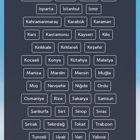
Isparta
İstanbul
İzmir
Kahramanmaraş
Karabük
Karaman
Kars
Kastamonu
Kayseri
Kilis
Kırıkkale
Kırklareli
Kırşehir
Kocaeli
Konya
Kütahya
Malatya
Manisa
Mardin
Mersin
Muğla
Muş
Nevşehir
Niğde
Ordu
Osmaniye
Rize
Sakarya
Samsun
Şanlıurfa
Siirt
Sinop
Sivas
Şırnak
Tekirdağ
Tokat
Trabzon
Tunceli
Uşak
Van
Yalova