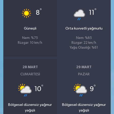
°
°
8
11
Güneşli
Orta kuvvetli yağmurlu
Nem: %75
Nem: %65
Rüzgar: 10 km/h
Rüzgar: 22 km/h
Yağış Olasılığı: %61
28 MART
29 MART
CUMARTESI
PAZAR
°
°
10
9
Bölgesel düzensiz yağmur
Bölgesel düzensiz yağmur
yağışlı
yağışlı