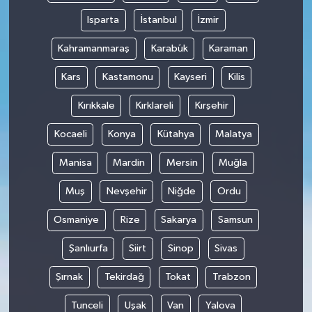
Isparta
İstanbul
İzmir
Kahramanmaraş
Karabük
Karaman
Kars
Kastamonu
Kayseri
Kilis
Kırıkkale
Kırklareli
Kırşehir
Kocaeli
Konya
Kütahya
Malatya
Manisa
Mardin
Mersin
Muğla
Muş
Nevşehir
Niğde
Ordu
Osmaniye
Rize
Sakarya
Samsun
Şanlıurfa
Siirt
Sinop
Sivas
Şırnak
Tekirdağ
Tokat
Trabzon
Tunceli
Uşak
Van
Yalova