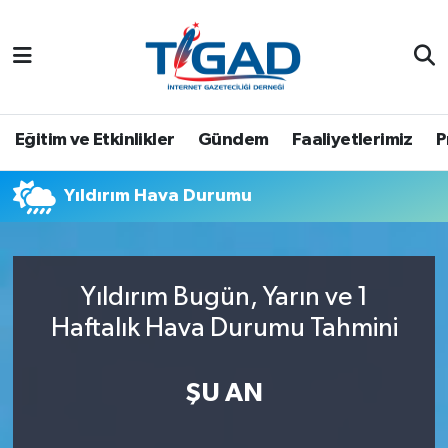
Nöbetçi Eczaneler
Hava Durumu
Eğitim ve Etkinlikler
Gündem
Faaliyetlerimiz
P
Namaz Vakitleri
Yıldırım Hava Durumu
Trafik Durumu
Puan Durumu ve Fikstür
Yıldırım Bugün, Yarın ve 1
Haftalık Hava Durumu Tahmini
Tüm Manşetler
Son Dakika Haberleri
ŞU AN
Haber Arşivi