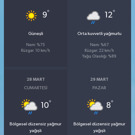
°
°
9
12
Güneşli
Orta kuvvetli yağmurlu
Nem: %75
Nem: %67
Rüzgar: 10 km/h
Rüzgar: 22 km/h
Yağış Olasılığı: %89
28 MART
29 MART
CUMARTESI
PAZAR
°
°
10
8
Bölgesel düzensiz yağmur
Bölgesel düzensiz yağmur
yağışlı
yağışlı