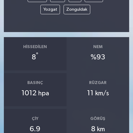
Yozgat
Zonguldak
HISSEDILEN
NEM
°
8
%93
BASINÇ
RÜZGAR
1012
11
hpa
km/s
ÇIY
GÖRÜŞ
6.9
8
km