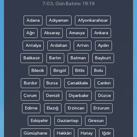
7:03, Gün Batımı: 19:19
Adana
Adıyaman
Afyonkarahisar
Ağrı
Aksaray
Amasya
Ankara
Antalya
Ardahan
Artvin
Aydın
Balıkesir
Bartın
Batman
Bayburt
Bilecik
Bingöl
Bitlis
Bolu
Burdur
Bursa
Çanakkale
Çankırı
Çorum
Denizli
Diyarbakır
Düzce
Edirne
Elazığ
Erzincan
Erzurum
Eskişehir
Gaziantep
Giresun
Gümüşhane
Hakkâri
Hatay
Iğdır