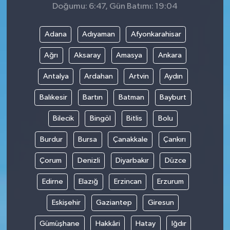
Doğumu: 6:47, Gün Batımı: 19:04
Adana
Adıyaman
Afyonkarahisar
Ağrı
Aksaray
Amasya
Ankara
Antalya
Ardahan
Artvin
Aydın
Balıkesir
Bartın
Batman
Bayburt
Bilecik
Bingöl
Bitlis
Bolu
Burdur
Bursa
Çanakkale
Çankırı
Çorum
Denizli
Diyarbakır
Düzce
Edirne
Elazığ
Erzincan
Erzurum
Eskişehir
Gaziantep
Giresun
Gümüşhane
Hakkâri
Hatay
Iğdır