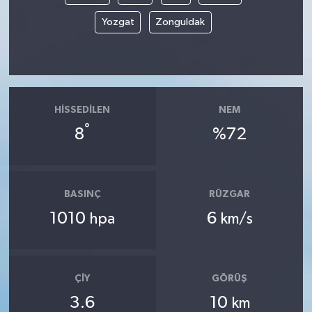
Yozgat
Zonguldak
HISSEDILEN
NEM
°
8
%72
BASINÇ
RÜZGAR
1010
6
hpa
km/s
ÇIY
GÖRÜŞ
3.6
10
km