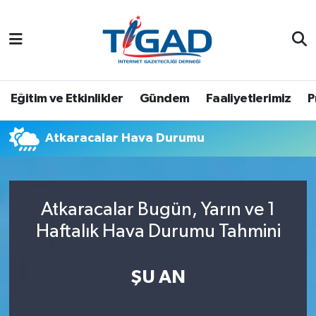
Nöbetçi Eczaneler
Hava Durumu
Eğitim ve Etkinlikler
Gündem
Faaliyetlerimiz
P
Namaz Vakitleri
Atkaracalar Hava Durumu
Trafik Durumu
Puan Durumu ve Fikstür
Atkaracalar Bugün, Yarın ve 1
Haftalık Hava Durumu Tahmini
Tüm Manşetler
Son Dakika Haberleri
ŞU AN
Haber Arşivi