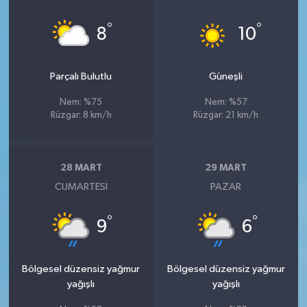
°
°
8
10
Parçalı Bulutlu
Güneşli
Nem: %75
Nem: %57
Rüzgar: 8 km/h
Rüzgar: 21 km/h
28 MART
29 MART
CUMARTESI
PAZAR
°
°
9
6
Bölgesel düzensiz yağmur
Bölgesel düzensiz yağmur
yağışlı
yağışlı