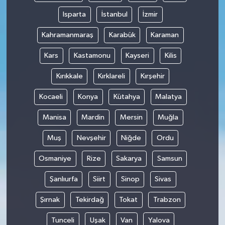
Isparta
İstanbul
İzmir
Kahramanmaraş
Karabük
Karaman
Kars
Kastamonu
Kayseri
Kilis
Kırıkkale
Kırklareli
Kırşehir
Kocaeli
Konya
Kütahya
Malatya
Manisa
Mardin
Mersin
Muğla
Muş
Nevşehir
Niğde
Ordu
Osmaniye
Rize
Sakarya
Samsun
Şanlıurfa
Siirt
Sinop
Sivas
Şırnak
Tekirdağ
Tokat
Trabzon
Tunceli
Uşak
Van
Yalova