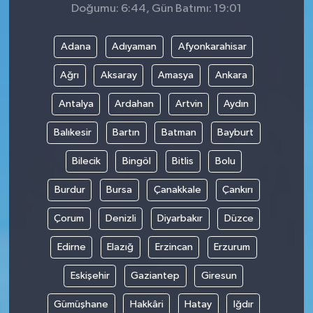
Doğumu: 6:44, Gün Batımı: 19:01
Adana
Adıyaman
Afyonkarahisar
Ağrı
Aksaray
Amasya
Ankara
Antalya
Ardahan
Artvin
Aydın
Balıkesir
Bartın
Batman
Bayburt
Bilecik
Bingöl
Bitlis
Bolu
Burdur
Bursa
Çanakkale
Çankırı
Çorum
Denizli
Diyarbakır
Düzce
Edirne
Elazığ
Erzincan
Erzurum
Eskişehir
Gaziantep
Giresun
Gümüşhane
Hakkâri
Hatay
Iğdır