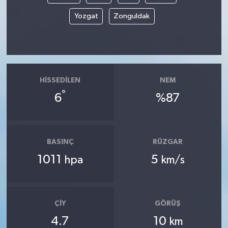
Yozgat
Zonguldak
HISSEDILEN
NEM
°
6
%87
BASINÇ
RÜZGAR
1011
5
hpa
km/s
ÇIY
GÖRÜŞ
4.7
10
km