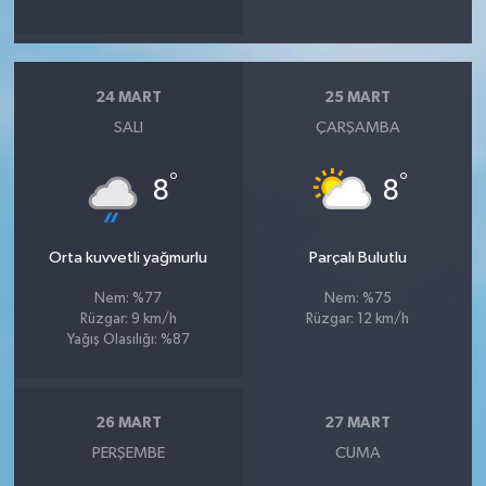
24 MART
25 MART
SALI
ÇARŞAMBA
°
°
8
8
Orta kuvvetli yağmurlu
Parçalı Bulutlu
Nem: %77
Nem: %75
Rüzgar: 9 km/h
Rüzgar: 12 km/h
Yağış Olasılığı: %87
26 MART
27 MART
PERŞEMBE
CUMA