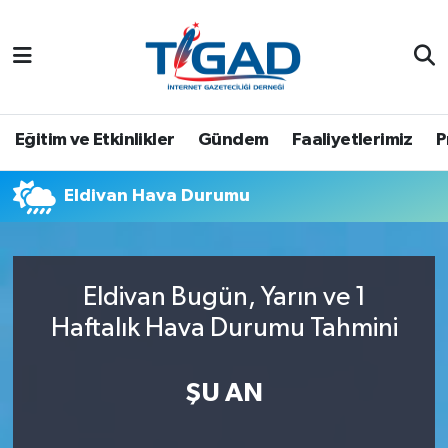
Nöbetçi Eczaneler
Hava Durumu
Eğitim ve Etkinlikler
Gündem
Faaliyetlerimiz
P
Namaz Vakitleri
Eldivan Hava Durumu
Trafik Durumu
Puan Durumu ve Fikstür
Eldivan Bugün, Yarın ve 1
Haftalık Hava Durumu Tahmini
Tüm Manşetler
Son Dakika Haberleri
ŞU AN
Haber Arşivi