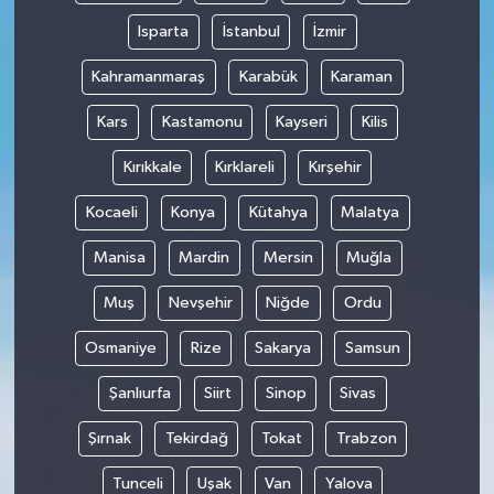
Isparta
İstanbul
İzmir
Kahramanmaraş
Karabük
Karaman
Kars
Kastamonu
Kayseri
Kilis
Kırıkkale
Kırklareli
Kırşehir
Kocaeli
Konya
Kütahya
Malatya
Manisa
Mardin
Mersin
Muğla
Muş
Nevşehir
Niğde
Ordu
Osmaniye
Rize
Sakarya
Samsun
Şanlıurfa
Siirt
Sinop
Sivas
Şırnak
Tekirdağ
Tokat
Trabzon
Tunceli
Uşak
Van
Yalova