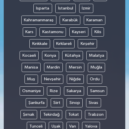
Isparta
İstanbul
İzmir
Kahramanmaraş
Karabük
Karaman
Kars
Kastamonu
Kayseri
Kilis
Kırıkkale
Kırklareli
Kırşehir
Kocaeli
Konya
Kütahya
Malatya
Manisa
Mardin
Mersin
Muğla
Muş
Nevşehir
Niğde
Ordu
Osmaniye
Rize
Sakarya
Samsun
Şanlıurfa
Siirt
Sinop
Sivas
Şırnak
Tekirdağ
Tokat
Trabzon
Tunceli
Uşak
Van
Yalova