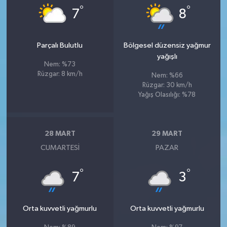
°
°
7
8
Parçalı Bulutlu
Bölgesel düzensiz yağmur
yağışlı
Nem: %73
Rüzgar: 8 km/h
Nem: %66
Rüzgar: 30 km/h
Yağış Olasılığı: %78
28 MART
29 MART
CUMARTESI
PAZAR
°
°
7
3
Orta kuvvetli yağmurlu
Orta kuvvetli yağmurlu