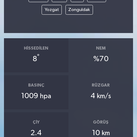
Yozgat
Zonguldak
HISSEDILEN
NEM
°
8
%70
BASINÇ
RÜZGAR
1009
4
hpa
km/s
ÇIY
GÖRÜŞ
2.4
10
km