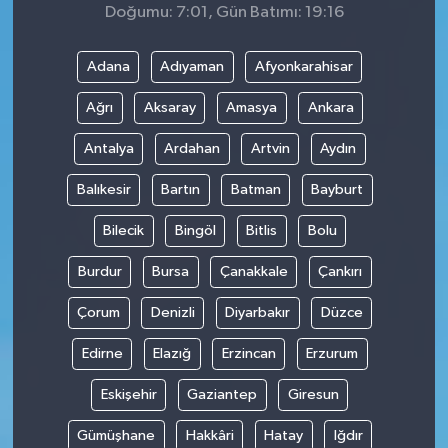
Doğumu: 7:01, Gün Batımı: 19:16
Adana
Adıyaman
Afyonkarahisar
Ağrı
Aksaray
Amasya
Ankara
Antalya
Ardahan
Artvin
Aydın
Balıkesir
Bartın
Batman
Bayburt
Bilecik
Bingöl
Bitlis
Bolu
Burdur
Bursa
Çanakkale
Çankırı
Çorum
Denizli
Diyarbakır
Düzce
Edirne
Elazığ
Erzincan
Erzurum
Eskişehir
Gaziantep
Giresun
Gümüşhane
Hakkâri
Hatay
Iğdır