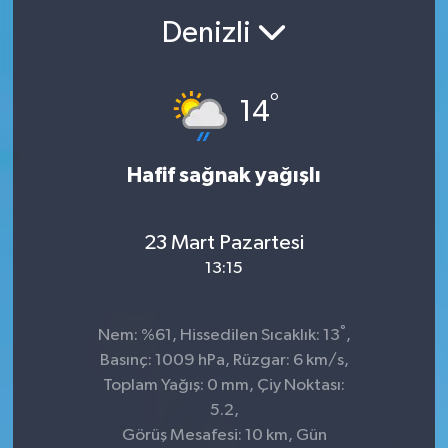
Denizli
°
14
Hafif sağnak yağışlı
23 Mart Pazartesi
13:15
°
Nem: %61, Hissedilen Sıcaklık: 13
,
Basınç: 1009 hPa, Rüzgar: 6 km/s,
Toplam Yağış: 0 mm, Çiy Noktası:
5.2,
Görüş Mesafesi: 10 km, Gün