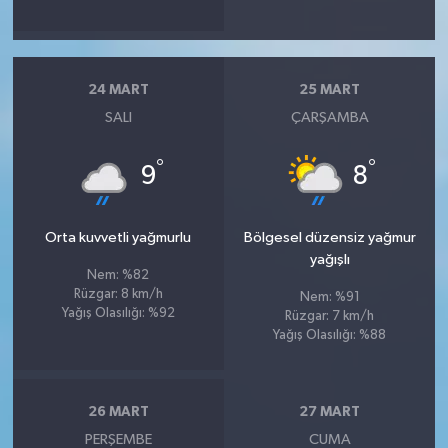
24 MART
25 MART
SALI
ÇARŞAMBA
°
°
9
8
Orta kuvvetli yağmurlu
Bölgesel düzensiz yağmur
yağışlı
Nem: %82
Rüzgar: 8 km/h
Nem: %91
Yağış Olasılığı: %92
Rüzgar: 7 km/h
Yağış Olasılığı: %88
26 MART
27 MART
PERŞEMBE
CUMA