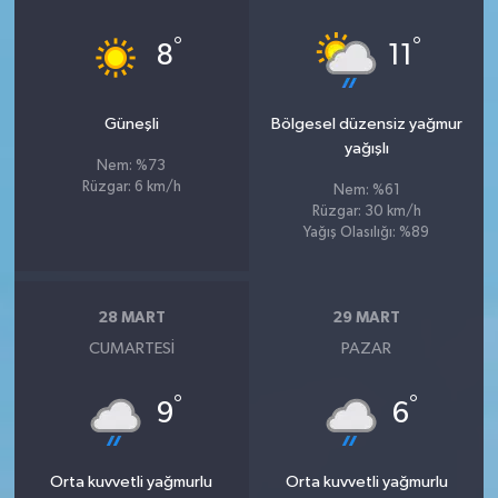
°
°
8
11
Güneşli
Bölgesel düzensiz yağmur
yağışlı
Nem: %73
Rüzgar: 6 km/h
Nem: %61
Rüzgar: 30 km/h
Yağış Olasılığı: %89
28 MART
29 MART
CUMARTESI
PAZAR
°
°
9
6
Orta kuvvetli yağmurlu
Orta kuvvetli yağmurlu