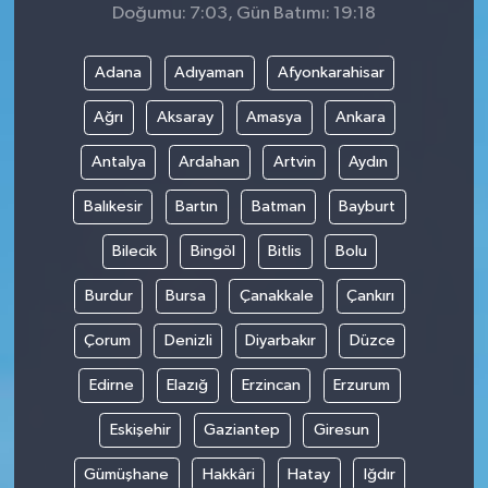
Doğumu: 7:03, Gün Batımı: 19:18
Adana
Adıyaman
Afyonkarahisar
Ağrı
Aksaray
Amasya
Ankara
Antalya
Ardahan
Artvin
Aydın
Balıkesir
Bartın
Batman
Bayburt
Bilecik
Bingöl
Bitlis
Bolu
Burdur
Bursa
Çanakkale
Çankırı
Çorum
Denizli
Diyarbakır
Düzce
Edirne
Elazığ
Erzincan
Erzurum
Eskişehir
Gaziantep
Giresun
Gümüşhane
Hakkâri
Hatay
Iğdır