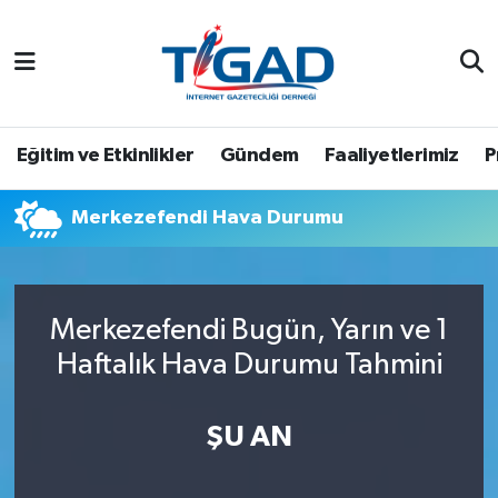
Nöbetçi Eczaneler
Hava Durumu
Eğitim ve Etkinlikler
Gündem
Faaliyetlerimiz
P
Namaz Vakitleri
Merkezefendi Hava Durumu
Trafik Durumu
Puan Durumu ve Fikstür
Merkezefendi Bugün, Yarın ve 1
Haftalık Hava Durumu Tahmini
Tüm Manşetler
Son Dakika Haberleri
ŞU AN
Haber Arşivi