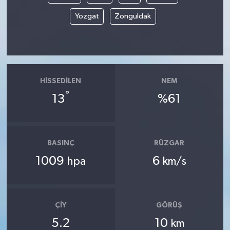
Yozgat
Zonguldak
HISSEDILEN
NEM
°
13
%61
BASINÇ
RÜZGAR
1009
6
hpa
km/s
ÇIY
GÖRÜŞ
5.2
10
km