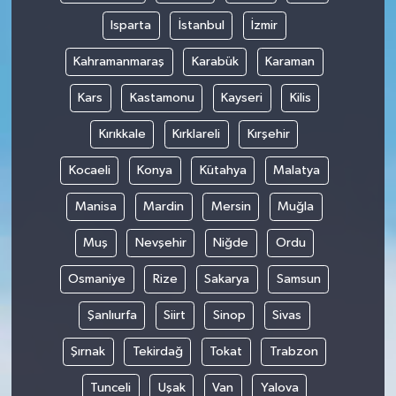
Isparta
İstanbul
İzmir
Kahramanmaraş
Karabük
Karaman
Kars
Kastamonu
Kayseri
Kilis
Kırıkkale
Kırklareli
Kırşehir
Kocaeli
Konya
Kütahya
Malatya
Manisa
Mardin
Mersin
Muğla
Muş
Nevşehir
Niğde
Ordu
Osmaniye
Rize
Sakarya
Samsun
Şanlıurfa
Siirt
Sinop
Sivas
Şırnak
Tekirdağ
Tokat
Trabzon
Tunceli
Uşak
Van
Yalova