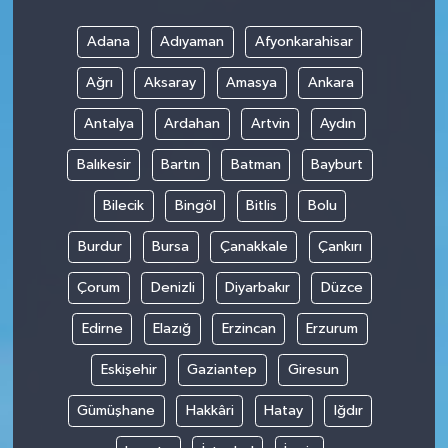
Adana
Adıyaman
Afyonkarahisar
Ağrı
Aksaray
Amasya
Ankara
Antalya
Ardahan
Artvin
Aydın
Balıkesir
Bartın
Batman
Bayburt
Bilecik
Bingöl
Bitlis
Bolu
Burdur
Bursa
Çanakkale
Çankırı
Çorum
Denizli
Diyarbakır
Düzce
Edirne
Elazığ
Erzincan
Erzurum
Eskişehir
Gaziantep
Giresun
Gümüşhane
Hakkâri
Hatay
Iğdır