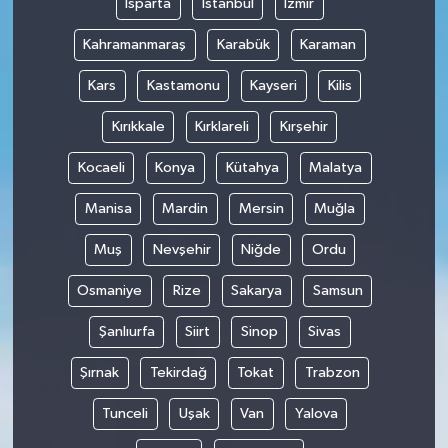
Isparta
İstanbul
İzmir
Kahramanmaraş
Karabük
Karaman
Kars
Kastamonu
Kayseri
Kilis
Kırıkkale
Kırklareli
Kırşehir
Kocaeli
Konya
Kütahya
Malatya
Manisa
Mardin
Mersin
Muğla
Muş
Nevşehir
Niğde
Ordu
Osmaniye
Rize
Sakarya
Samsun
Şanlıurfa
Siirt
Sinop
Sivas
Şırnak
Tekirdağ
Tokat
Trabzon
Tunceli
Uşak
Van
Yalova