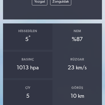
Yozgat
Zonguldak
HISSEDILEN
NEM
°
5
%87
BASINÇ
RÜZGAR
1013
23
hpa
km/s
ÇIY
GÖRÜŞ
5
10
km