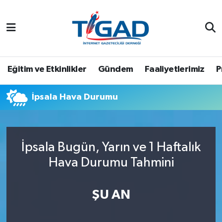
Nöbetçi Eczaneler
Hava Durumu
Eğitim ve Etkinlikler
Gündem
Faaliyetlerimiz
P
Namaz Vakitleri
İpsala Hava Durumu
Trafik Durumu
Puan Durumu ve Fikstür
İpsala Bugün, Yarın ve 1 Haftalık
Hava Durumu Tahmini
Tüm Manşetler
Son Dakika Haberleri
ŞU AN
Haber Arşivi