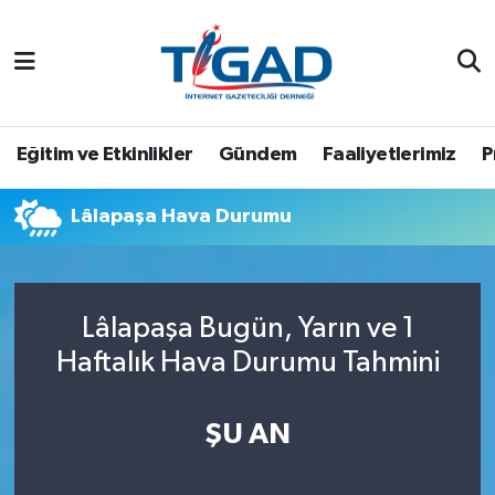
Nöbetçi Eczaneler
Hava Durumu
Eğitim ve Etkinlikler
Gündem
Faaliyetlerimiz
P
Namaz Vakitleri
Lâlapaşa Hava Durumu
Trafik Durumu
Puan Durumu ve Fikstür
Lâlapaşa Bugün, Yarın ve 1
Haftalık Hava Durumu Tahmini
Tüm Manşetler
Son Dakika Haberleri
ŞU AN
Haber Arşivi