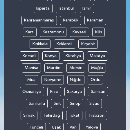
Isparta
İstanbul
İzmir
Kahramanmaraş
Karabük
Karaman
Kars
Kastamonu
Kayseri
Kilis
Kırıkkale
Kırklareli
Kırşehir
Kocaeli
Konya
Kütahya
Malatya
Manisa
Mardin
Mersin
Muğla
Muş
Nevşehir
Niğde
Ordu
Osmaniye
Rize
Sakarya
Samsun
Şanlıurfa
Siirt
Sinop
Sivas
Şırnak
Tekirdağ
Tokat
Trabzon
Tunceli
Uşak
Van
Yalova