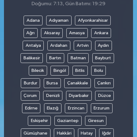
Doğumu: 7:13, Gün Batımı: 19:29
Adana
Adıyaman
Afyonkarahisar
Ağrı
Aksaray
Amasya
Ankara
Antalya
Ardahan
Artvin
Aydın
Balıkesir
Bartın
Batman
Bayburt
Bilecik
Bingöl
Bitlis
Bolu
Burdur
Bursa
Çanakkale
Çankırı
Çorum
Denizli
Diyarbakır
Düzce
Edirne
Elazığ
Erzincan
Erzurum
Eskişehir
Gaziantep
Giresun
Gümüşhane
Hakkâri
Hatay
Iğdır