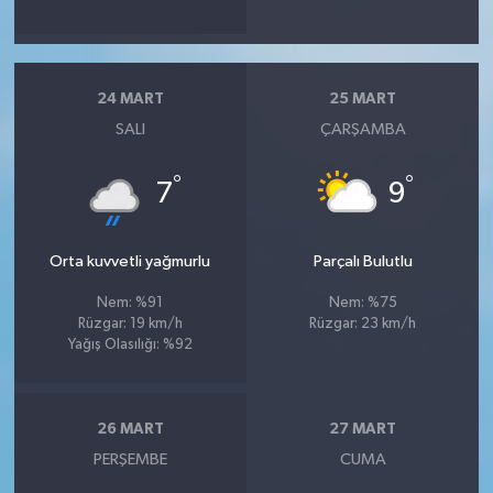
24 MART
25 MART
SALI
ÇARŞAMBA
°
°
7
9
Orta kuvvetli yağmurlu
Parçalı Bulutlu
Nem: %91
Nem: %75
Rüzgar: 19 km/h
Rüzgar: 23 km/h
Yağış Olasılığı: %92
26 MART
27 MART
PERŞEMBE
CUMA