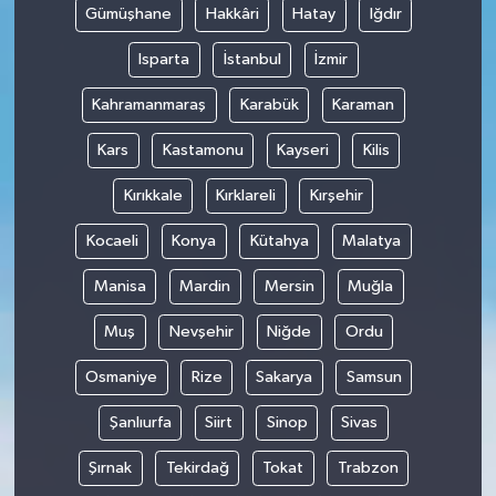
Gümüşhane
Hakkâri
Hatay
Iğdır
Isparta
İstanbul
İzmir
Kahramanmaraş
Karabük
Karaman
Kars
Kastamonu
Kayseri
Kilis
Kırıkkale
Kırklareli
Kırşehir
Kocaeli
Konya
Kütahya
Malatya
Manisa
Mardin
Mersin
Muğla
Muş
Nevşehir
Niğde
Ordu
Osmaniye
Rize
Sakarya
Samsun
Şanlıurfa
Siirt
Sinop
Sivas
Şırnak
Tekirdağ
Tokat
Trabzon