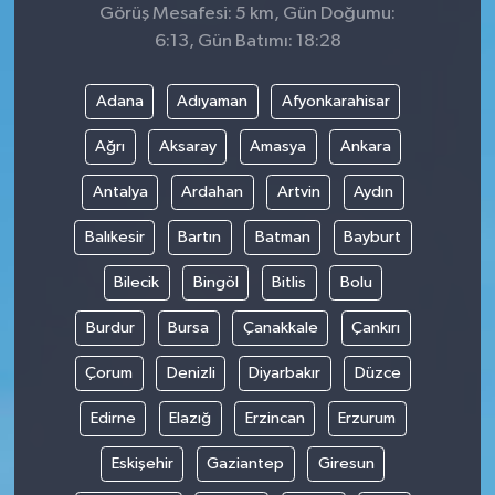
Görüş Mesafesi: 5 km, Gün Doğumu:
6:13, Gün Batımı: 18:28
Adana
Adıyaman
Afyonkarahisar
Ağrı
Aksaray
Amasya
Ankara
Antalya
Ardahan
Artvin
Aydın
Balıkesir
Bartın
Batman
Bayburt
Bilecik
Bingöl
Bitlis
Bolu
Burdur
Bursa
Çanakkale
Çankırı
Çorum
Denizli
Diyarbakır
Düzce
Edirne
Elazığ
Erzincan
Erzurum
Eskişehir
Gaziantep
Giresun