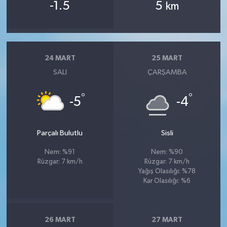
-1.5
5
km
24 MART
25 MART
SALI
ÇARŞAMBA
°
°
-5
-4
Parçalı Bulutlu
Sisli
Nem: %91
Nem: %90
Rüzgar: 7 km/h
Rüzgar: 7 km/h
Yağış Olasılığı: %78
Kar Olasılığı: %6
26 MART
27 MART