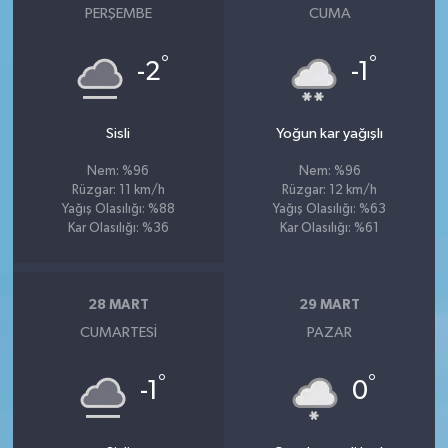
PERŞEMBE
CUMA
°
°
-2
-1
Sisli
Yoğun kar yağışlı
Nem: %96
Nem: %96
Rüzgar: 11 km/h
Rüzgar: 12 km/h
Yağış Olasılığı: %88
Yağış Olasılığı: %63
Kar Olasılığı: %36
Kar Olasılığı: %61
28 MART
29 MART
CUMARTESI
PAZAR
°
°
-1
0