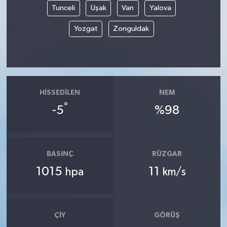
Tunceli
Uşak
Van
Yalova
Yozgat
Zonguldak
HISSEDILEN
NEM
°
-5
%98
BASINÇ
RÜZGAR
1015
11
hpa
km/s
ÇIY
GÖRÜŞ