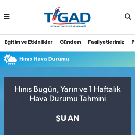
Nöbetçi Eczaneler
Hava Durumu
Eğitim ve Etkinlikler
Gündem
Faaliyetlerimiz
P
Namaz Vakitleri
Hınıs Hava Durumu
Trafik Durumu
Puan Durumu ve Fikstür
Hınıs Bugün, Yarın ve 1 Haftalık
Hava Durumu Tahmini
Tüm Manşetler
Son Dakika Haberleri
ŞU AN
Haber Arşivi