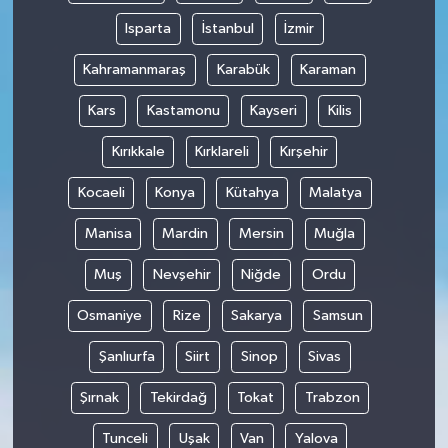
Isparta
İstanbul
İzmir
Kahramanmaraş
Karabük
Karaman
Kars
Kastamonu
Kayseri
Kilis
Kırıkkale
Kırklareli
Kırşehir
Kocaeli
Konya
Kütahya
Malatya
Manisa
Mardin
Mersin
Muğla
Muş
Nevşehir
Niğde
Ordu
Osmaniye
Rize
Sakarya
Samsun
Şanlıurfa
Siirt
Sinop
Sivas
Şırnak
Tekirdağ
Tokat
Trabzon
Tunceli
Uşak
Van
Yalova