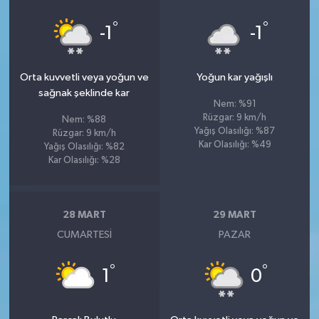
°
°
-1
-1
Orta kuvvetli veya yoğun ve
Yoğun kar yağışlı
sağnak şeklinde kar
Nem: %91
Rüzgar: 9 km/h
Nem: %88
Yağış Olasılığı: %87
Rüzgar: 9 km/h
Kar Olasılığı: %49
Yağış Olasılığı: %82
Kar Olasılığı: %28
28 MART
29 MART
CUMARTESI
PAZAR
°
°
1
0