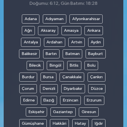
Doğumu: 6:12, Gün Batımı: 18:28
Adana
Adıyaman
Afyonkarahisar
Ağrı
Aksaray
Amasya
Ankara
Antalya
Ardahan
Artvin
Aydın
Balıkesir
Bartın
Batman
Bayburt
Bilecik
Bingöl
Bitlis
Bolu
Burdur
Bursa
Çanakkale
Çankırı
Çorum
Denizli
Diyarbakır
Düzce
Edirne
Elazığ
Erzincan
Erzurum
Eskişehir
Gaziantep
Giresun
Gümüşhane
Hakkâri
Hatay
Iğdır