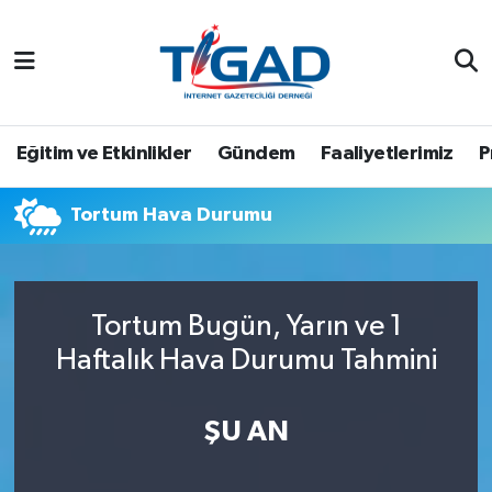
Nöbetçi Eczaneler
Hava Durumu
Eğitim ve Etkinlikler
Gündem
Faaliyetlerimiz
P
Namaz Vakitleri
Tortum Hava Durumu
Trafik Durumu
Puan Durumu ve Fikstür
Tortum Bugün, Yarın ve 1
Haftalık Hava Durumu Tahmini
Tüm Manşetler
Son Dakika Haberleri
ŞU AN
Haber Arşivi