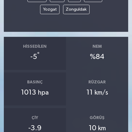
Yozgat
Zonguldak
HISSEDILEN
NEM
°
-5
%84
BASINÇ
RÜZGAR
1013
11
hpa
km/s
ÇIY
GÖRÜŞ
-3.9
10
km