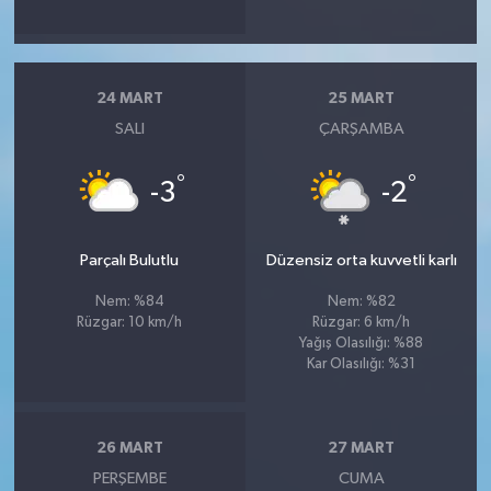
24 MART
25 MART
SALI
ÇARŞAMBA
°
°
-3
-2
Parçalı Bulutlu
Düzensiz orta kuvvetli karlı
Nem: %84
Nem: %82
Rüzgar: 10 km/h
Rüzgar: 6 km/h
Yağış Olasılığı: %88
Kar Olasılığı: %31
26 MART
27 MART
PERŞEMBE
CUMA