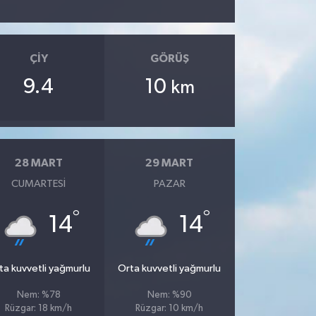
ÇIY
GÖRÜŞ
9.4
10
km
28 MART
29 MART
CUMARTESI
PAZAR
°
°
14
14
ta kuvvetli yağmurlu
Orta kuvvetli yağmurlu
Nem: %78
Nem: %90
Rüzgar: 18 km/h
Rüzgar: 10 km/h