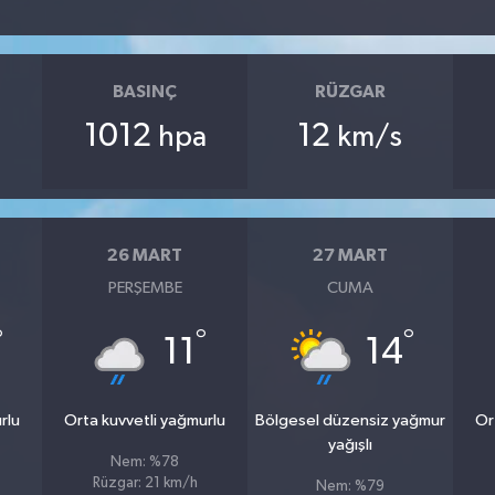
BASINÇ
RÜZGAR
1012
12
hpa
km/s
26 MART
27 MART
PERŞEMBE
CUMA
°
°
°
11
14
rlu
Orta kuvvetli yağmurlu
Bölgesel düzensiz yağmur
Or
yağışlı
Nem: %78
Rüzgar: 21 km/h
Nem: %79