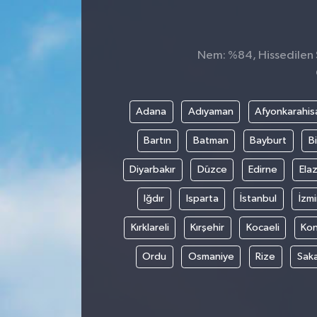
Nem: %84, Hissedilen Sı
Adana
Adıyaman
Afyonkarahis
Bartın
Batman
Bayburt
Bi
Diyarbakır
Düzce
Edirne
Elaz
Iğdır
Isparta
İstanbul
İzmi
Kırklareli
Kırşehir
Kocaeli
Ko
Ordu
Osmaniye
Rize
Sak