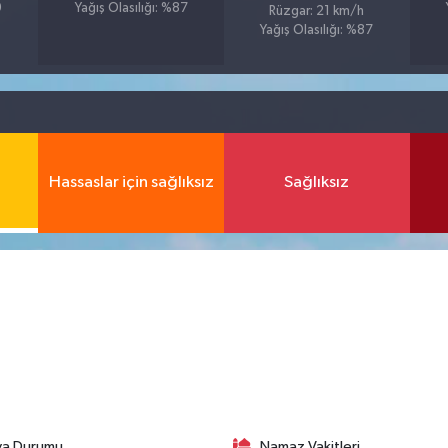
9
Yağış Olasılığı: %87
Rüzgar: 21 km/h
Yağış Olasılığı: %87
Hassaslar için sağlıksız
Sağlıksız
va Durumu
Namaz Vakitleri