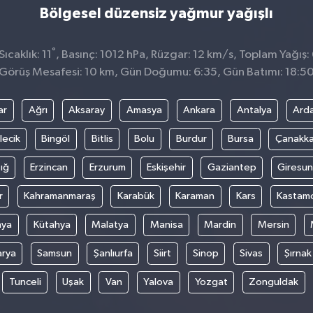
Bölgesel düzensiz yağmur yağışlı
°
caklık: 11
, Basınç: 1012 hPa, Rüzgar: 12 km/s, Toplam Yağış:
Görüş Mesafesi: 10 km, Gün Doğumu: 6:35, Gün Batımı: 18:5
ar
Ağrı
Aksaray
Amasya
Ankara
Antalya
Ard
lecik
Bingöl
Bitlis
Bolu
Burdur
Bursa
Çanakka
ığ
Erzincan
Erzurum
Eskişehir
Gaziantep
Giresun
r
Kahramanmaraş
Karabük
Karaman
Kars
Kastam
nya
Kütahya
Malatya
Manisa
Mardin
Mersin
arya
Samsun
Şanlıurfa
Siirt
Sinop
Sivas
Şırnak
Tunceli
Uşak
Van
Yalova
Yozgat
Zonguldak