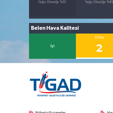
Yağış Olasılığı: %91
Yağış Olasılığı: %8
Belen Hava Kalitesi
Orta
2
İyi
Nöbetçi Eczaneler
Ha