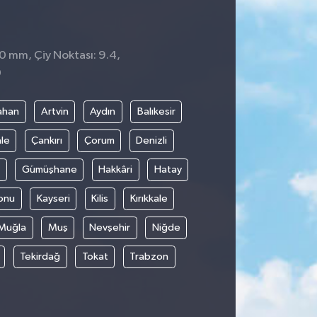
 0 mm, Çiy Noktası: 9.4,
0
ahan
Artvin
Aydın
Balıkesir
le
Çankırı
Çorum
Denizli
Gümüşhane
Hakkâri
Hatay
onu
Kayseri
Kilis
Kırıkkale
Muğla
Muş
Nevşehir
Niğde
Tekirdağ
Tokat
Trabzon