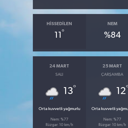
HISSEDILEN
NEM
°
11
%84
24 MART
25 MART
SALI
ÇARŞAMBA
°
13
12
Orta kuvvetli yağmurlu
Orta kuvvetli yağmu
Nem: %77
Nem: %77
Rüzgar: 10 km/h
Rüzgar: 10 km/h