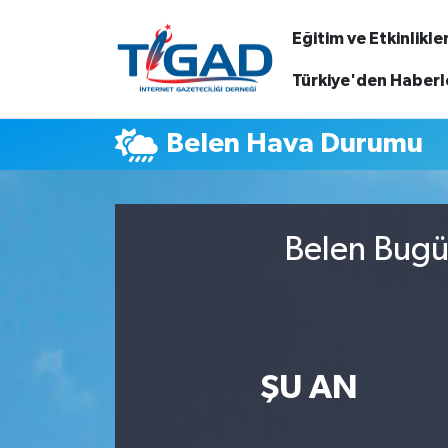
Eğitim ve Etkinlikle
Nöbetçi Eczaneler
Türkiye'den Haberl
Hava Durumu
Belen Hava Durumu
Namaz Vakitleri
Trafik Durumu
Belen Bugün
Puan Durumu ve Fikstür
Tüm Manşetler
ŞU AN
Son Dakika Haberleri
Haber Arşivi