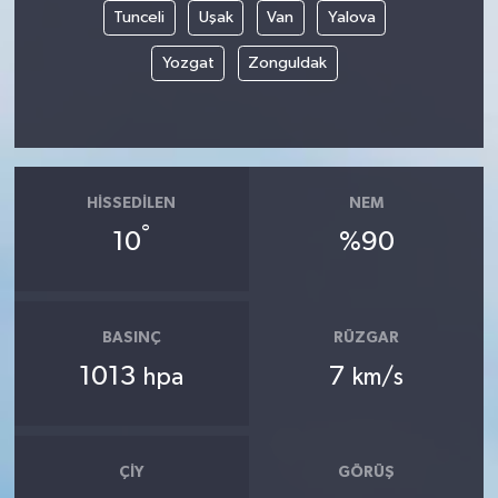
Tunceli
Uşak
Van
Yalova
Yozgat
Zonguldak
HISSEDILEN
NEM
°
10
%90
BASINÇ
RÜZGAR
1013
7
hpa
km/s
ÇIY
GÖRÜŞ