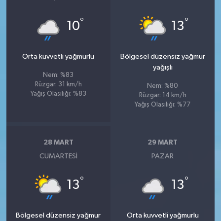
°
°
10
13
Orta kuvvetli yağmurlu
Bölgesel düzensiz yağmur
yağışlı
Nem: %83
Rüzgar: 31 km/h
Nem: %80
Yağış Olasılığı: %83
Rüzgar: 14 km/h
Yağış Olasılığı: %77
28 MART
29 MART
CUMARTESI
PAZAR
°
°
13
13
Bölgesel düzensiz yağmur
Orta kuvvetli yağmurlu