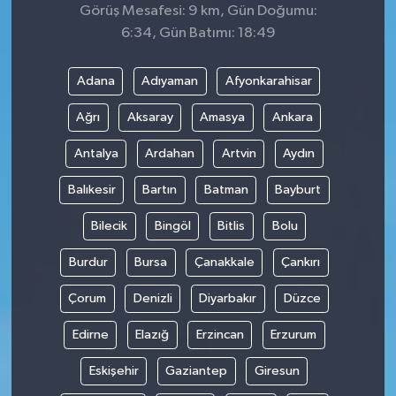
Görüş Mesafesi: 9 km, Gün Doğumu:
6:34, Gün Batımı: 18:49
Adana
Adıyaman
Afyonkarahisar
Ağrı
Aksaray
Amasya
Ankara
Antalya
Ardahan
Artvin
Aydın
Balıkesir
Bartın
Batman
Bayburt
Bilecik
Bingöl
Bitlis
Bolu
Burdur
Bursa
Çanakkale
Çankırı
Çorum
Denizli
Diyarbakır
Düzce
Edirne
Elazığ
Erzincan
Erzurum
Eskişehir
Gaziantep
Giresun