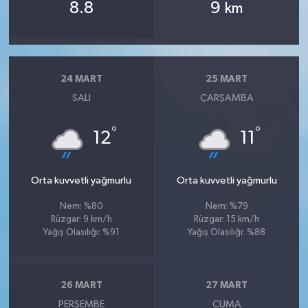
8.8
9
km
24 MART
25 MART
SALI
ÇARŞAMBA
°
°
12
11
Orta kuvvetli yağmurlu
Orta kuvvetli yağmurlu
Nem: %80
Nem: %79
Rüzgar: 9 km/h
Rüzgar: 15 km/h
Yağış Olasılığı: %91
Yağış Olasılığı: %88
26 MART
27 MART
PERŞEMBE
CUMA