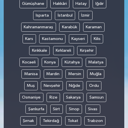
Gümüşhane
Hakkâri
Hatay
Iğdır
Isparta
İstanbul
İzmir
Kahramanmaraş
Karabük
Karaman
Kars
Kastamonu
Kayseri
Kilis
Kırıkkale
Kırklareli
Kırşehir
Kocaeli
Konya
Kütahya
Malatya
Manisa
Mardin
Mersin
Muğla
Muş
Nevşehir
Niğde
Ordu
Osmaniye
Rize
Sakarya
Samsun
Şanlıurfa
Siirt
Sinop
Sivas
Şırnak
Tekirdağ
Tokat
Trabzon