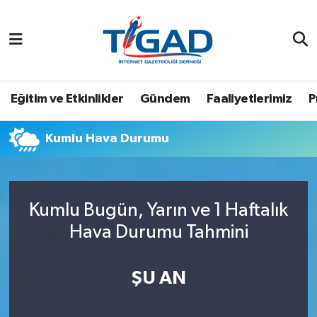
Nöbetçi Eczaneler
Hava Durumu
Eğitim ve Etkinlikler
Gündem
Faaliyetlerimiz
P
Namaz Vakitleri
Kumlu Hava Durumu
Trafik Durumu
Puan Durumu ve Fikstür
Kumlu Bugün, Yarın ve 1 Haftalık
Hava Durumu Tahmini
Tüm Manşetler
Son Dakika Haberleri
ŞU AN
Haber Arşivi