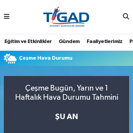
Nöbetçi Eczaneler
Hava Durumu
Eğitim ve Etkinlikler
Gündem
Faaliyetlerimiz
P
Namaz Vakitleri
Çeşme Hava Durumu
Trafik Durumu
Puan Durumu ve Fikstür
Çeşme Bugün, Yarın ve 1
Haftalık Hava Durumu Tahmini
Tüm Manşetler
Son Dakika Haberleri
ŞU AN
Haber Arşivi