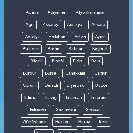
Adana
Adıyaman
Afyonkarahisar
Ağrı
Aksaray
Amasya
Ankara
Antalya
Ardahan
Artvin
Aydın
Balıkesir
Bartın
Batman
Bayburt
Bilecik
Bingöl
Bitlis
Bolu
Burdur
Bursa
Çanakkale
Çankırı
Çorum
Denizli
Diyarbakır
Düzce
Edirne
Elazığ
Erzincan
Erzurum
Eskişehir
Gaziantep
Giresun
Gümüşhane
Hakkâri
Hatay
Iğdır