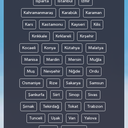
Isparta
İstanbul
İzmir
Kahramanmaraş
Karabük
Karaman
Kars
Kastamonu
Kayseri
Kilis
Kırıkkale
Kırklareli
Kırşehir
Kocaeli
Konya
Kütahya
Malatya
Manisa
Mardin
Mersin
Muğla
Muş
Nevşehir
Niğde
Ordu
Osmaniye
Rize
Sakarya
Samsun
Şanlıurfa
Siirt
Sinop
Sivas
Şırnak
Tekirdağ
Tokat
Trabzon
Tunceli
Uşak
Van
Yalova