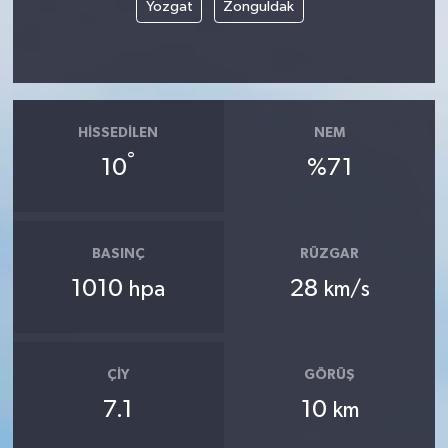
Yozgat
Zonguldak
HISSEDILEN
NEM
°
10
%71
BASINÇ
RÜZGAR
1010
28
hpa
km/s
ÇIY
GÖRÜŞ
7.1
10
km