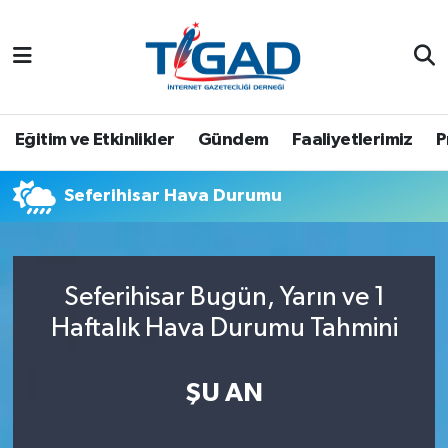
Nöbetçi Eczaneler
Hava Durumu
Eğitim ve Etkinlikler
Gündem
Faaliyetlerimiz
P
Namaz Vakitleri
Seferihisar Hava Durumu
Trafik Durumu
Puan Durumu ve Fikstür
Seferihisar Bugün, Yarın ve 1
Haftalık Hava Durumu Tahmini
Tüm Manşetler
Son Dakika Haberleri
ŞU AN
Haber Arşivi