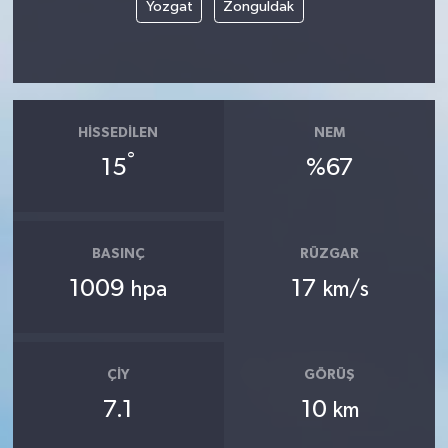
Yozgat
Zonguldak
HISSEDILEN
NEM
°
15
%67
BASINÇ
RÜZGAR
1009
17
hpa
km/s
ÇIY
GÖRÜŞ
7.1
10
km