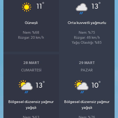
°
°
11
13
Güneşli
Orta kuvvetli yağmurlu
Nem: %68
Nem: %75
Rüzgar: 20 km/h
Rüzgar: 46 km/h
Yağış Olasılığı: %85
28 MART
29 MART
CUMARTESI
PAZAR
°
°
13
10
Bölgesel düzensiz yağmur
Bölgesel düzensiz yağmur
yağışlı
yağışlı
Nem: %63
Nem: %76