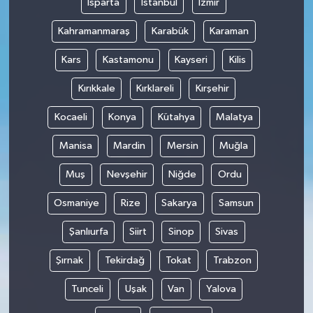
Isparta
İstanbul
İzmir
Kahramanmaraş
Karabük
Karaman
Kars
Kastamonu
Kayseri
Kilis
Kırıkkale
Kırklareli
Kırşehir
Kocaeli
Konya
Kütahya
Malatya
Manisa
Mardin
Mersin
Muğla
Muş
Nevşehir
Niğde
Ordu
Osmaniye
Rize
Sakarya
Samsun
Şanlıurfa
Siirt
Sinop
Sivas
Şırnak
Tekirdağ
Tokat
Trabzon
Tunceli
Uşak
Van
Yalova