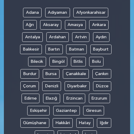
Adana
Adıyaman
Afyonkarahisar
Ağrı
Aksaray
Amasya
Ankara
Antalya
Ardahan
Artvin
Aydın
Balıkesir
Bartın
Batman
Bayburt
Bilecik
Bingöl
Bitlis
Bolu
Burdur
Bursa
Çanakkale
Çankırı
Çorum
Denizli
Diyarbakır
Düzce
Edirne
Elazığ
Erzincan
Erzurum
Eskişehir
Gaziantep
Giresun
Gümüşhane
Hakkâri
Hatay
Iğdır