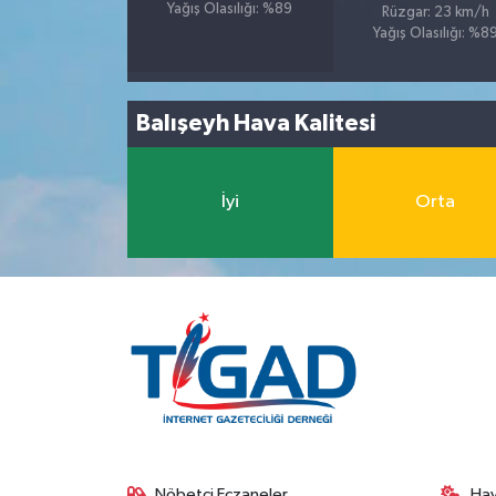
Yağış Olasılığı: %89
Rüzgar: 23 km/h
Yağış Olasılığı: %8
Balışeyh Hava Kalitesi
İyi
Orta
Nöbetçi Eczaneler
Ha