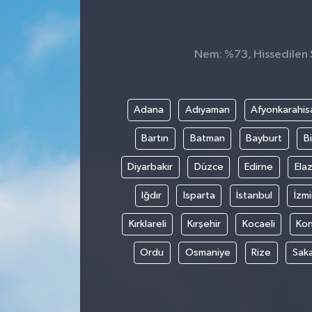
Nem: %73, Hissedilen S
Adana
Adıyaman
Afyonkarahis
Bartın
Batman
Bayburt
Bi
Diyarbakır
Düzce
Edirne
Elaz
Iğdır
Isparta
İstanbul
İzmi
Kırklareli
Kırşehir
Kocaeli
Ko
Ordu
Osmaniye
Rize
Sak