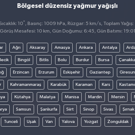
Bölgesel düzensiz yağmur yağışlı
°
ıcaklık: 10
, Basınç: 1009 hPa, Rüzgar: 5 km/s, Toplam Yağış:
Görüş Mesafesi: 10 km, Gün Doğumu: 6:45, Gün Batımı: 19:0
ar
Ağrı
Aksaray
Amasya
Ankara
Antalya
Ard
lecik
Bingöl
Bitlis
Bolu
Burdur
Bursa
Çanakka
ığ
Erzincan
Erzurum
Eskişehir
Gaziantep
Giresun
r
Kahramanmaraş
Karabük
Karaman
Kars
Kastam
nya
Kütahya
Malatya
Manisa
Mardin
Mersin
arya
Samsun
Şanlıurfa
Siirt
Sinop
Sivas
Şırnak
Tunceli
Uşak
Van
Yalova
Yozgat
Zonguldak