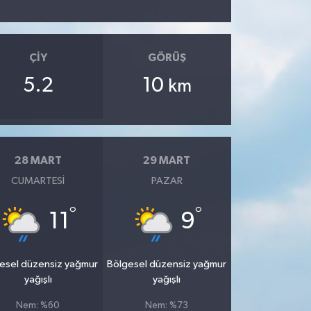
ÇIY
GÖRÜŞ
5.2
10
km
28 MART
29 MART
CUMARTESI
PAZAR
°
°
11
9
esel düzensiz yağmur
Bölgesel düzensiz yağmur
yağışlı
yağışlı
Nem: %60
Nem: %73