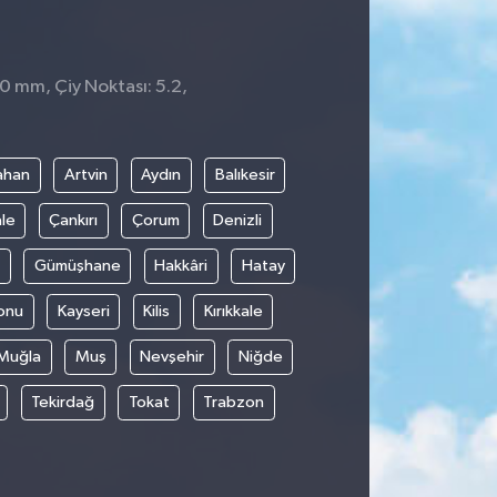
 0 mm, Çiy Noktası: 5.2,
1
ahan
Artvin
Aydın
Balıkesir
le
Çankırı
Çorum
Denizli
Gümüşhane
Hakkâri
Hatay
onu
Kayseri
Kilis
Kırıkkale
Muğla
Muş
Nevşehir
Niğde
Tekirdağ
Tokat
Trabzon