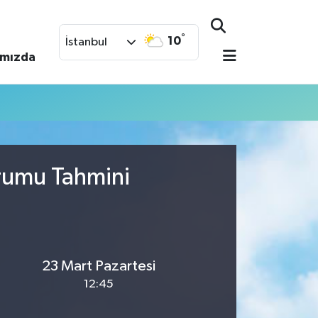
°
10
İstanbul
ımızda
urumu Tahmini
23 Mart Pazartesi
12:45