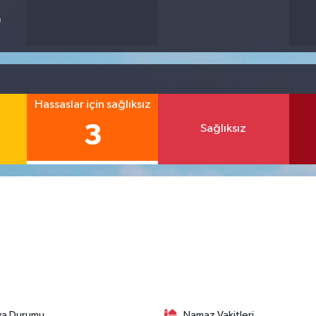
9
Hassaslar için sağlıksız
3
Sağlıksız
va Durumu
Namaz Vakitleri