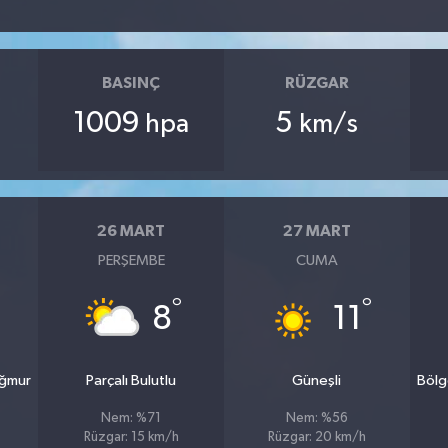
BASINÇ
RÜZGAR
1009
5
hpa
km/s
26 MART
27 MART
PERŞEMBE
CUMA
°
°
8
11
ağmur
Parçalı Bulutlu
Güneşli
Bölg
Nem: %71
Nem: %56
Rüzgar: 15 km/h
Rüzgar: 20 km/h