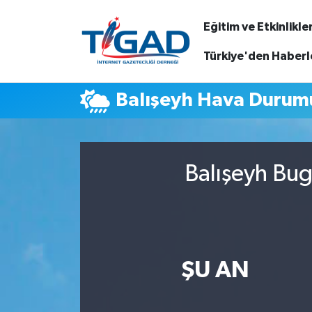
Eğitim ve Etkinlikle
Nöbetçi Eczaneler
Türkiye'den Haberl
Hava Durumu
Balışeyh Hava Durum
Namaz Vakitleri
Trafik Durumu
Balışeyh Bug
Puan Durumu ve Fikstür
Tüm Manşetler
ŞU AN
Son Dakika Haberleri
Haber Arşivi