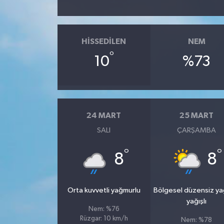
HISSEDILEN
NEM
°
10
%73
24 MART
25 MART
SALI
ÇARŞAMBA
°
°
8
8
Orta kuvvetli yağmurlu
Bölgesel düzensiz y
yağışlı
Nem: %76
Rüzgar: 10 km/h
Nem: %78