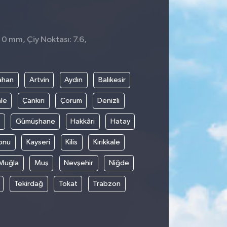
 0 mm, Çiy Noktası: 7.6,
ahan
Artvin
Aydın
Balıkesir
le
Çankırı
Çorum
Denizli
Gümüşhane
Hakkâri
Hatay
onu
Kayseri
Kilis
Kırıkkale
Muğla
Muş
Nevşehir
Niğde
Tekirdağ
Tokat
Trabzon