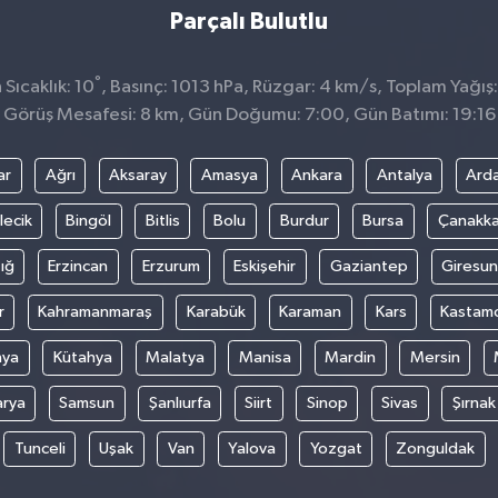
Parçalı Bulutlu
°
Sıcaklık: 10
, Basınç: 1013 hPa, Rüzgar: 4 km/s, Toplam Yağış:
Görüş Mesafesi: 8 km, Gün Doğumu: 7:00, Gün Batımı: 19:16
ar
Ağrı
Aksaray
Amasya
Ankara
Antalya
Ard
lecik
Bingöl
Bitlis
Bolu
Burdur
Bursa
Çanakka
ığ
Erzincan
Erzurum
Eskişehir
Gaziantep
Giresun
r
Kahramanmaraş
Karabük
Karaman
Kars
Kastam
nya
Kütahya
Malatya
Manisa
Mardin
Mersin
arya
Samsun
Şanlıurfa
Siirt
Sinop
Sivas
Şırnak
Tunceli
Uşak
Van
Yalova
Yozgat
Zonguldak