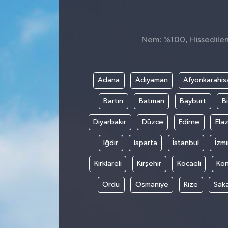
Nem: %100, Hissedilen 
Adana
Adıyaman
Afyonkarahis
Bartın
Batman
Bayburt
Bi
Diyarbakır
Düzce
Edirne
Elaz
Iğdır
Isparta
İstanbul
İzmi
Kırklareli
Kırşehir
Kocaeli
Ko
Ordu
Osmaniye
Rize
Sak