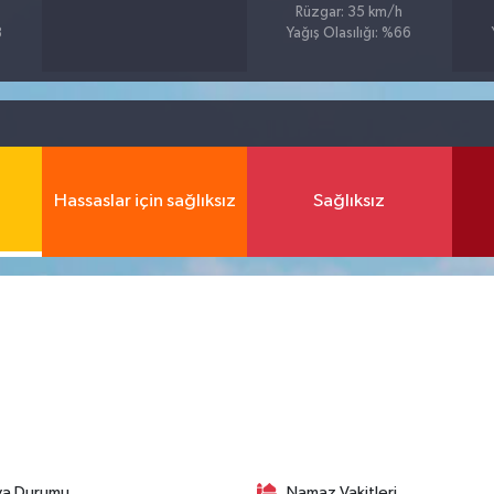
Rüzgar: 35 km/h
8
Yağış Olasılığı: %66
Hassaslar için sağlıksız
Sağlıksız
va Durumu
Namaz Vakitleri