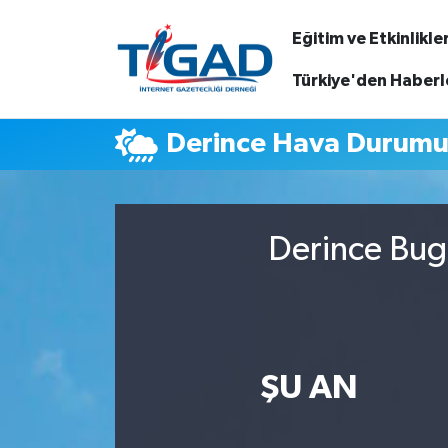
Eğitim ve Etkinlikle
Nöbetçi Eczaneler
Türkiye'den Haberl
Hava Durumu
Derince Hava Durum
Namaz Vakitleri
Trafik Durumu
Derince Bugü
Puan Durumu ve Fikstür
Tüm Manşetler
ŞU AN
Son Dakika Haberleri
Haber Arşivi