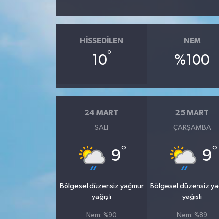
HISSEDILEN
NEM
°
10
%100
24 MART
25 MART
SALI
ÇARŞAMBA
°
°
9
9
Bölgesel düzensiz yağmur
Bölgesel düzensiz y
yağışlı
yağışlı
Nem: %90
Nem: %89