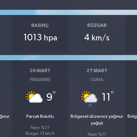
BASINÇ
RÜZGAR
1013
4
hpa
km/s
26 MART
27 MART
PERŞEMBE
CUMA
°
°
9
11
ağmur
Parçalı Bulutlu
Bölgesel düzensiz yağmur
Bölg
yağışlı
Nem: %77
Rüzgar: 13 km/h
Nem: %71