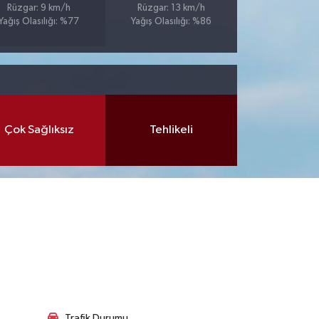
Rüzgar: 9 km/h
Rüzgar: 13 km/h
Yağış Olasılığı: %77
Yağış Olasılığı: %86
Çok Sağlıksız
Tehlikeli
Trafik Durumu