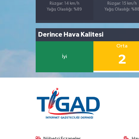
Rüzgar: 14 km/h
Rüzgar: 15 km/h
Yağış Olasılığı: %89
Yağış Olasılığı: %8
Derince Hava Kalitesi
Orta
2
İyi
Nöbetçi Eczaneler
Ha