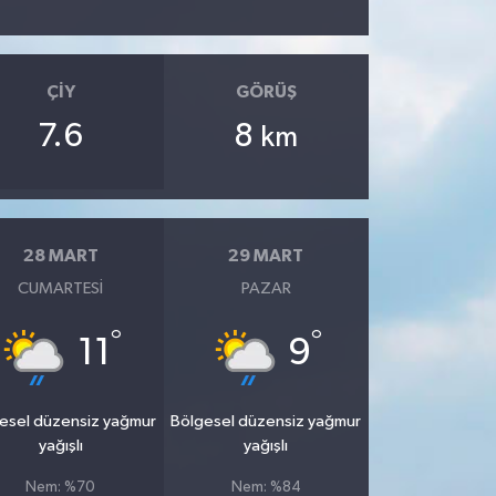
ÇIY
GÖRÜŞ
7.6
8
km
28 MART
29 MART
CUMARTESI
PAZAR
°
°
11
9
esel düzensiz yağmur
Bölgesel düzensiz yağmur
yağışlı
yağışlı
Nem: %70
Nem: %84