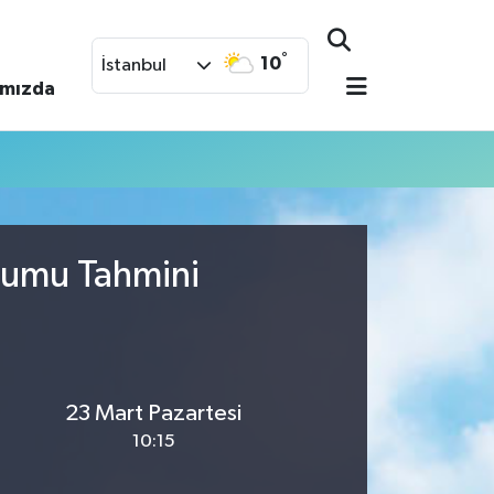
°
10
İstanbul
ımızda
urumu Tahmini
23 Mart Pazartesi
10:15