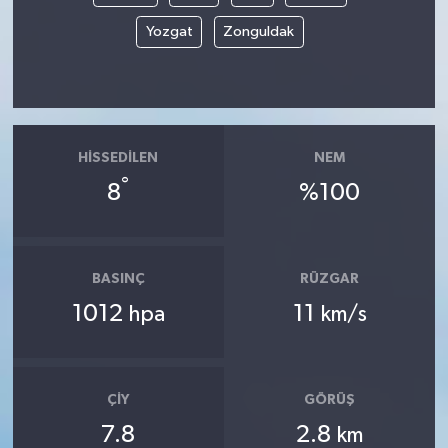
Yozgat
Zonguldak
HISSEDILEN
NEM
°
8
%100
BASINÇ
RÜZGAR
1012
11
hpa
km/s
ÇIY
GÖRÜŞ
7.8
2.8
km