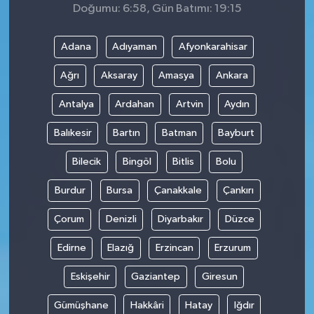
Doğumu: 6:58, Gün Batımı: 19:15
Adana
Adıyaman
Afyonkarahisar
Ağrı
Aksaray
Amasya
Ankara
Antalya
Ardahan
Artvin
Aydın
Balıkesir
Bartın
Batman
Bayburt
Bilecik
Bingöl
Bitlis
Bolu
Burdur
Bursa
Çanakkale
Çankırı
Çorum
Denizli
Diyarbakır
Düzce
Edirne
Elazığ
Erzincan
Erzurum
Eskişehir
Gaziantep
Giresun
Gümüşhane
Hakkâri
Hatay
Iğdır