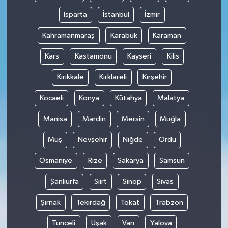
Isparta
İstanbul
İzmir
Kahramanmaraş
Karabük
Karaman
Kars
Kastamonu
Kayseri
Kilis
Kırıkkale
Kırklareli
Kırşehir
Kocaeli
Konya
Kütahya
Malatya
Manisa
Mardin
Mersin
Muğla
Muş
Nevşehir
Niğde
Ordu
Osmaniye
Rize
Sakarya
Samsun
Şanlıurfa
Siirt
Sinop
Sivas
Şırnak
Tekirdağ
Tokat
Trabzon
Tunceli
Uşak
Van
Yalova