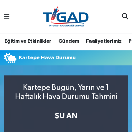
Nöbetçi Eczaneler
Hava Durumu
Eğitim ve Etkinlikler
Gündem
Faaliyetlerimiz
P
Namaz Vakitleri
Kartepe Hava Durumu
Trafik Durumu
Puan Durumu ve Fikstür
Kartepe Bugün, Yarın ve 1
Haftalık Hava Durumu Tahmini
Tüm Manşetler
Son Dakika Haberleri
ŞU AN
Haber Arşivi