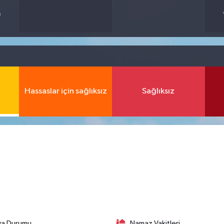
9
Hassaslar için sağlıksız
Sağlıksız
va Durumu
Namaz Vakitleri