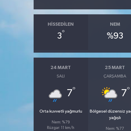
HISSEDILEN
NEM
°
3
%93
24 MART
25 MART
SALI
ÇARŞAMBA
°
°
7
7
Orta kuvvetli yağmurlu
Bölgesel düzensiz y
yağışlı
Nem: %79
Rüzgar: 11 km/h
Nem: %77