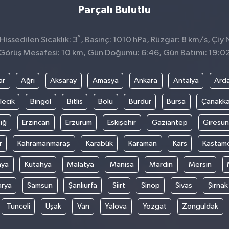
Parçalı Bulutlu
°
issedilen Sıcaklık: 3
, Basınç: 1010 hPa, Rüzgar: 8 km/s, Çiy 
Görüş Mesafesi: 10 km, Gün Doğumu: 6:46, Gün Batımı: 19:0
ar
Ağrı
Aksaray
Amasya
Ankara
Antalya
Ard
lecik
Bingöl
Bitlis
Bolu
Burdur
Bursa
Çanakka
ığ
Erzincan
Erzurum
Eskişehir
Gaziantep
Giresun
r
Kahramanmaraş
Karabük
Karaman
Kars
Kastam
nya
Kütahya
Malatya
Manisa
Mardin
Mersin
arya
Samsun
Şanlıurfa
Siirt
Sinop
Sivas
Şırnak
Tunceli
Uşak
Van
Yalova
Yozgat
Zonguldak