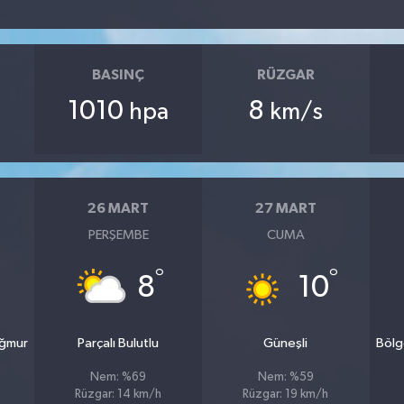
BASINÇ
RÜZGAR
1010
8
hpa
km/s
26 MART
27 MART
PERŞEMBE
CUMA
°
°
8
10
ağmur
Parçalı Bulutlu
Güneşli
Bölg
Nem: %69
Nem: %59
Rüzgar: 14 km/h
Rüzgar: 19 km/h