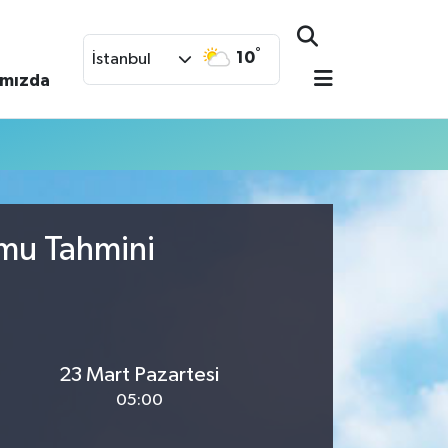
°
10
İstanbul
ımızda
umu Tahmini
23 Mart Pazartesi
05:00