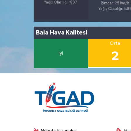
Yağış Olasılığı: %87
Rüzgar: 25 km/h
Yağış Olasılığı: %8
Bala Hava Kalitesi
Orta
2
İyi
Nöbetçi Eczaneler
Ha