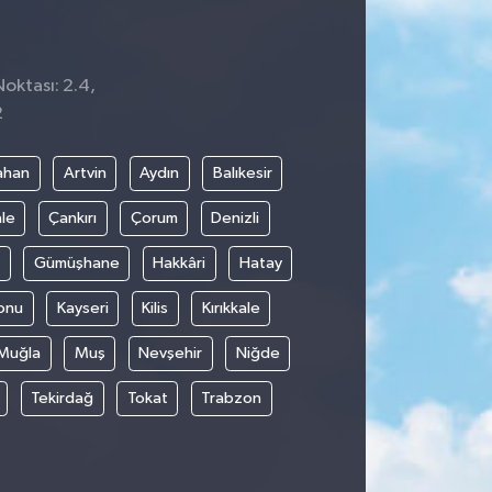
Noktası: 2.4,
2
ahan
Artvin
Aydın
Balıkesir
le
Çankırı
Çorum
Denizli
Gümüşhane
Hakkâri
Hatay
onu
Kayseri
Kilis
Kırıkkale
Muğla
Muş
Nevşehir
Niğde
Tekirdağ
Tokat
Trabzon