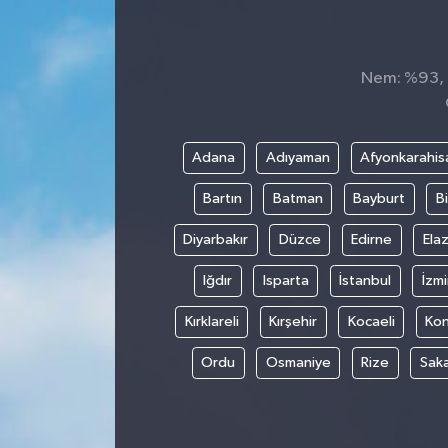
Nem: %93, H
Adana
Adıyaman
Afyonkarahis
Bartın
Batman
Bayburt
Bi
Diyarbakır
Düzce
Edirne
Elaz
Iğdır
Isparta
İstanbul
İzmi
Kırklareli
Kırşehir
Kocaeli
Ko
Ordu
Osmaniye
Rize
Sak