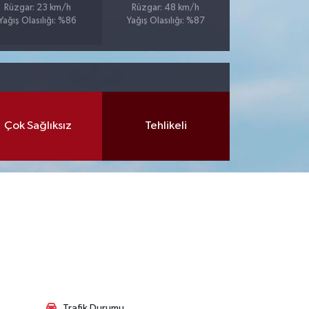
Rüzgar: 23 km/h
Rüzgar: 48 km/h
Yağış Olasılığı: %86
Yağış Olasılığı: %87
Çok Sağlıksız
Tehlikeli
Trafik Durumu