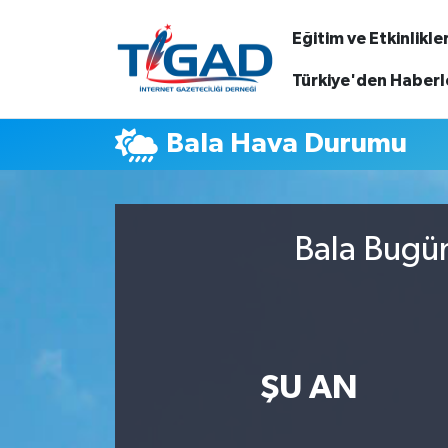
Eğitim ve Etkinlikle
Nöbetçi Eczaneler
Türkiye'den Haberl
Hava Durumu
Bala Hava Durumu
Namaz Vakitleri
Trafik Durumu
Bala Bugün
Puan Durumu ve Fikstür
Tüm Manşetler
ŞU AN
Son Dakika Haberleri
Haber Arşivi