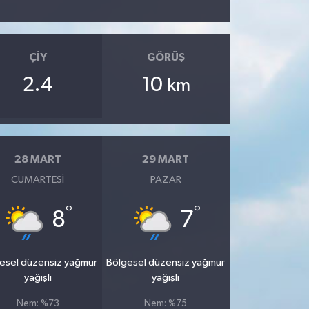
ÇIY
GÖRÜŞ
2.4
10
km
28 MART
29 MART
CUMARTESI
PAZAR
°
°
8
7
esel düzensiz yağmur
Bölgesel düzensiz yağmur
yağışlı
yağışlı
Nem: %73
Nem: %75