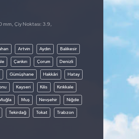
 0 mm, Çiy Noktası: 3.9,
ahan
Artvin
Aydın
Balıkesir
le
Çankırı
Çorum
Denizli
Gümüşhane
Hakkâri
Hatay
onu
Kayseri
Kilis
Kırıkkale
Muğla
Muş
Nevşehir
Niğde
Tekirdağ
Tokat
Trabzon