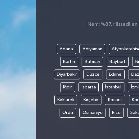
Nem: %87, Hissedilen S
Adana
Adıyaman
Afyonkarahis
Bartın
Batman
Bayburt
Bi
Diyarbakır
Düzce
Edirne
Elaz
Iğdır
Isparta
İstanbul
İzmi
Kırklareli
Kırşehir
Kocaeli
Ko
Ordu
Osmaniye
Rize
Sak