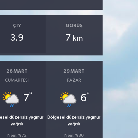
ÇIY
GÖRÜŞ
3.9
7
km
28 MART
29 MART
CUMARTESI
PAZAR
°
°
7
6
esel düzensiz yağmur
Bölgesel düzensiz yağmur
yağışlı
yağışlı
Nem: %72
Nem: %80