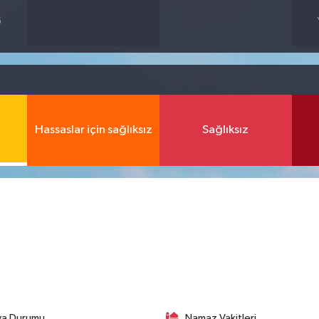
6
Hassaslar için sağlıksız
Sağlıksız
va Durumu
Namaz Vakitleri