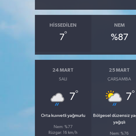
HISSEDILEN
NEM
°
7
%87
24 MART
25 MART
SALI
ÇARŞAMBA
°
°
7
7
Orta kuvvetli yağmurlu
Bölgesel düzensiz y
yağışlı
Nem: %77
Rüzgar: 16 km/h
Nem: %76