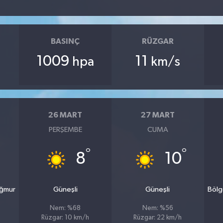
BASINÇ
RÜZGAR
1009
11
hpa
km/s
26 MART
27 MART
PERŞEMBE
CUMA
°
°
8
10
ağmur
Güneşli
Güneşli
Bölg
Nem: %68
Nem: %56
Rüzgar: 10 km/h
Rüzgar: 22 km/h