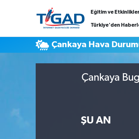
Eğitim ve Etkinlikle
Nöbetçi Eczaneler
Türkiye'den Haberl
Hava Durumu
Çankaya Hava Durum
Namaz Vakitleri
Trafik Durumu
Çankaya Bugü
Puan Durumu ve Fikstür
Tüm Manşetler
ŞU AN
Son Dakika Haberleri
Haber Arşivi