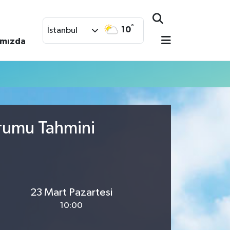
°
10
İstanbul
ımızda
urumu Tahmini
23 Mart Pazartesi
10:00