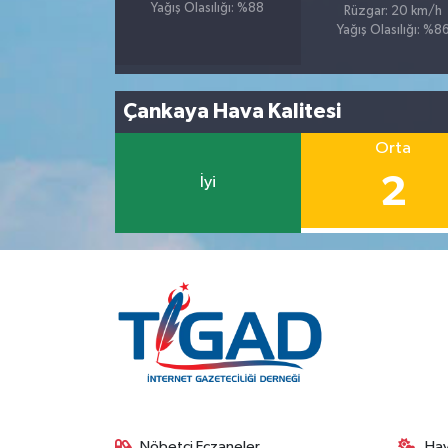
Yağış Olasılığı: %88
Rüzgar: 20 km/h
Yağış Olasılığı: %8
Çankaya Hava Kalitesi
Orta
2
İyi
Nöbetçi Eczaneler
Ha