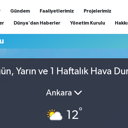
r
Gündem
Faaliyetlerimiz
Projelerimiz
er
Dünya'dan Haberler
Yönetim Kurulu
Hakk
u
n, Yarın ve 1 Haftalık Hava D
Ankara
°
12