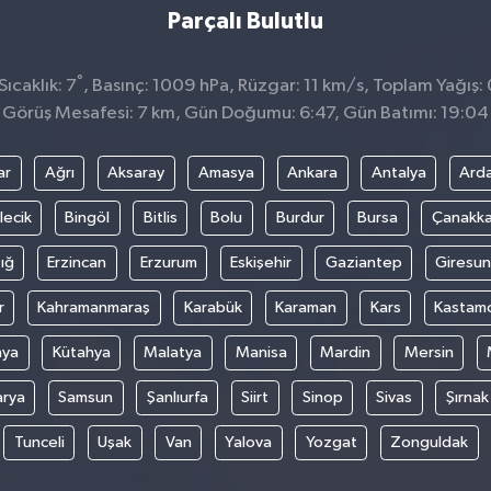
Parçalı Bulutlu
°
ıcaklık: 7
, Basınç: 1009 hPa, Rüzgar: 11 km/s, Toplam Yağış:
Görüş Mesafesi: 7 km, Gün Doğumu: 6:47, Gün Batımı: 19:04
ar
Ağrı
Aksaray
Amasya
Ankara
Antalya
Ard
lecik
Bingöl
Bitlis
Bolu
Burdur
Bursa
Çanakka
ığ
Erzincan
Erzurum
Eskişehir
Gaziantep
Giresun
r
Kahramanmaraş
Karabük
Karaman
Kars
Kastam
nya
Kütahya
Malatya
Manisa
Mardin
Mersin
arya
Samsun
Şanlıurfa
Siirt
Sinop
Sivas
Şırnak
Tunceli
Uşak
Van
Yalova
Yozgat
Zonguldak