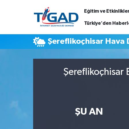
Eğitim ve Etkinlikle
Nöbetçi Eczaneler
Türkiye'den Haberl
Hava Durumu
Şereflikoçhisar Hava
Namaz Vakitleri
Trafik Durumu
Şereflikoçhisar
Puan Durumu ve Fikstür
Tüm Manşetler
ŞU AN
Son Dakika Haberleri
Haber Arşivi