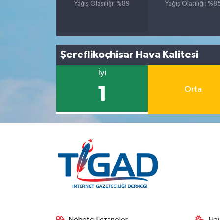
Yağış Olasılığı: %89
Yağış Olasılığı: %8
Şereflikoçhisar Hava Kalitesi
İyi
1
Orta
Nöbetçi Eczaneler
Ha