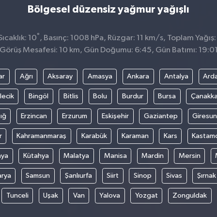
Bölgesel düzensiz yağmur yağışlı
°
ıcaklık: 10
, Basınç: 1008 hPa, Rüzgar: 11 km/s, Toplam Yağış:
Görüş Mesafesi: 10 km, Gün Doğumu: 6:45, Gün Batımı: 19:0
ar
Ağrı
Aksaray
Amasya
Ankara
Antalya
Ard
lecik
Bingöl
Bitlis
Bolu
Burdur
Bursa
Çanakka
ığ
Erzincan
Erzurum
Eskişehir
Gaziantep
Giresun
r
Kahramanmaraş
Karabük
Karaman
Kars
Kastam
nya
Kütahya
Malatya
Manisa
Mardin
Mersin
arya
Samsun
Şanlıurfa
Siirt
Sinop
Sivas
Şırnak
Tunceli
Uşak
Van
Yalova
Yozgat
Zonguldak