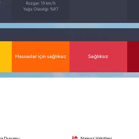
5
Rüzgar: 19 km/h
Yağış Olasılığı: %87
Hassaslar için sağlıksız
Sağlıksız
va Durumu
Namaz Vakitleri