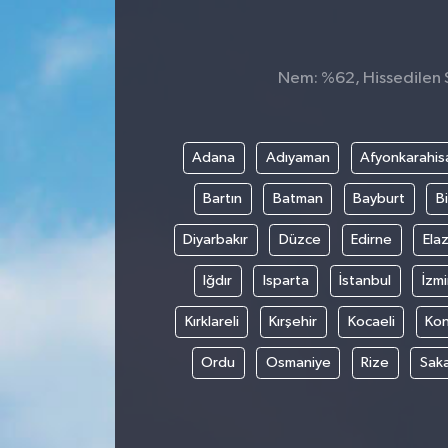
Nem: %62, Hissedilen S
Adana
Adıyaman
Afyonkarahis
Bartın
Batman
Bayburt
Bi
Diyarbakır
Düzce
Edirne
Elaz
Iğdır
Isparta
İstanbul
İzmi
Kırklareli
Kırşehir
Kocaeli
Ko
Ordu
Osmaniye
Rize
Sak