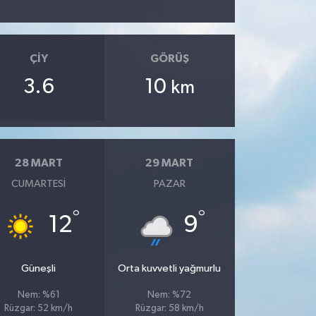
ÇIY
GÖRÜŞ
3.6
10
km
28 MART
29 MART
CUMARTESI
PAZAR
°
°
12
9
Güneşli
Orta kuvvetli yağmurlu
Nem: %61
Nem: %72
Rüzgar: 52 km/h
Rüzgar: 58 km/h