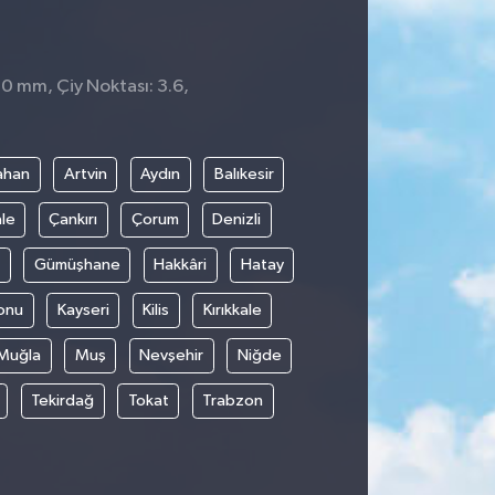
 0 mm, Çiy Noktası: 3.6,
1
ahan
Artvin
Aydın
Balıkesir
le
Çankırı
Çorum
Denizli
Gümüşhane
Hakkâri
Hatay
onu
Kayseri
Kilis
Kırıkkale
Muğla
Muş
Nevşehir
Niğde
Tekirdağ
Tokat
Trabzon