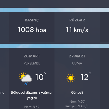
BASINÇ
RÜZGAR
1008
11
hpa
km/s
26 MART
27 MART
PERŞEMBE
CUMA
°
°
10
12
rlu
Bölgesel düzensiz yağmur
Güneşli
yağışlı
Nem: %57
Rüzgar: 21 km/h
Nem: %67