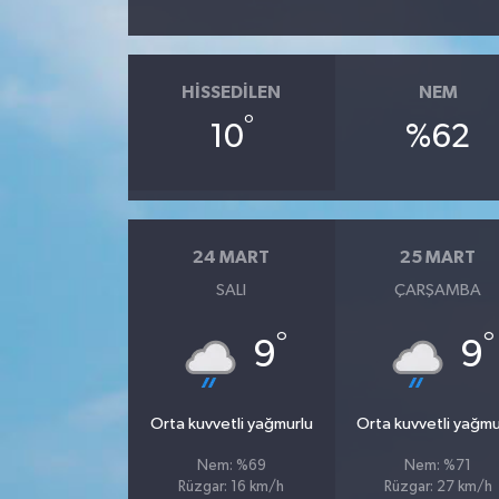
HISSEDILEN
NEM
°
10
%62
24 MART
25 MART
SALI
ÇARŞAMBA
°
°
9
9
Orta kuvvetli yağmurlu
Orta kuvvetli yağmu
Nem: %69
Nem: %71
Rüzgar: 16 km/h
Rüzgar: 27 km/h