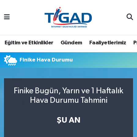
Nöbetçi Eczaneler
Hava Durumu
Eğitim ve Etkinlikler
Gündem
Faaliyetlerimiz
P
Namaz Vakitleri
Finike Hava Durumu
Trafik Durumu
Puan Durumu ve Fikstür
Finike Bugün, Yarın ve 1 Haftalık
Hava Durumu Tahmini
Tüm Manşetler
Son Dakika Haberleri
ŞU AN
Haber Arşivi