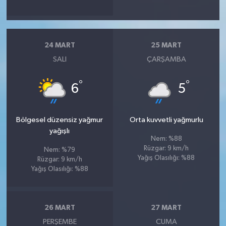
24 MART
25 MART
SALI
ÇARŞAMBA
°
°
6
5
Bölgesel düzensiz yağmur
Orta kuvvetli yağmurlu
yağışlı
Nem: %88
Rüzgar: 9 km/h
Nem: %79
Yağış Olasılığı: %88
Rüzgar: 9 km/h
Yağış Olasılığı: %88
26 MART
27 MART
PERŞEMBE
CUMA