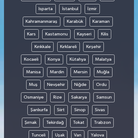
Isparta
İstanbul
İzmir
Kahramanmaraş
Karabük
Karaman
Kars
Kastamonu
Kayseri
Kilis
Kırıkkale
Kırklareli
Kırşehir
Kocaeli
Konya
Kütahya
Malatya
Manisa
Mardin
Mersin
Muğla
Muş
Nevşehir
Niğde
Ordu
Osmaniye
Rize
Sakarya
Samsun
Şanlıurfa
Siirt
Sinop
Sivas
Şırnak
Tekirdağ
Tokat
Trabzon
Tunceli
Uşak
Van
Yalova