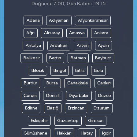
Doğumu: 7:00, Gün Batımı: 19:15
Adana
Adıyaman
Afyonkarahisar
Ağrı
Aksaray
Amasya
Ankara
Antalya
Ardahan
Artvin
Aydın
Balıkesir
Bartın
Batman
Bayburt
Bilecik
Bingöl
Bitlis
Bolu
Burdur
Bursa
Çanakkale
Çankırı
Çorum
Denizli
Diyarbakır
Düzce
Edirne
Elazığ
Erzincan
Erzurum
Eskişehir
Gaziantep
Giresun
Gümüşhane
Hakkâri
Hatay
Iğdır