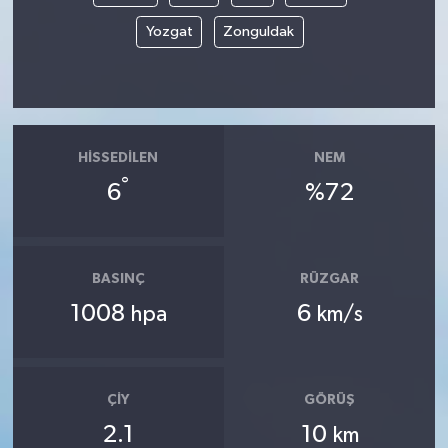
Yozgat
Zonguldak
HISSEDILEN
NEM
°
6
%72
BASINÇ
RÜZGAR
1008
6
hpa
km/s
ÇIY
GÖRÜŞ
2.1
10
km