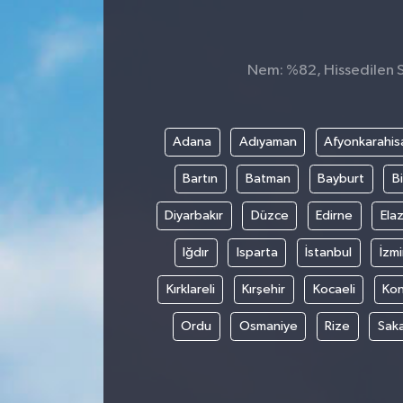
Nem: %82, Hissedilen Sı
Adana
Adıyaman
Afyonkarahis
Bartın
Batman
Bayburt
Bi
Diyarbakır
Düzce
Edirne
Elaz
Iğdır
Isparta
İstanbul
İzmi
Kırklareli
Kırşehir
Kocaeli
Ko
Ordu
Osmaniye
Rize
Sak