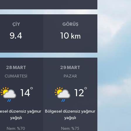
ÇIY
GÖRÜŞ
9.4
10
km
28 MART
29 MART
CUMARTESI
PAZAR
°
°
14
12
esel düzensiz yağmur
Bölgesel düzensiz yağmur
yağışlı
yağışlı
Nem: %70
Nem: %75