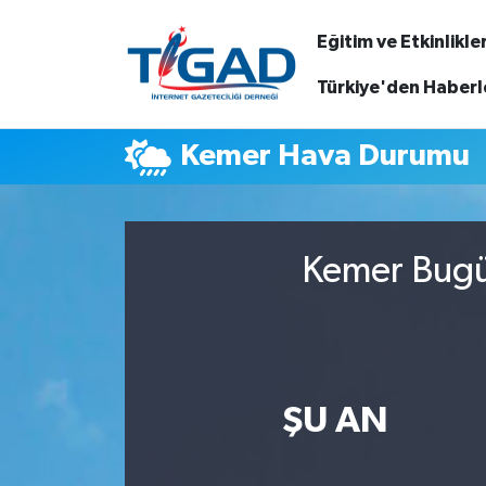
Eğitim ve Etkinlikle
Nöbetçi Eczaneler
Türkiye'den Haberl
Hava Durumu
Kemer Hava Durumu
Namaz Vakitleri
Trafik Durumu
Kemer Bugün
Puan Durumu ve Fikstür
Tüm Manşetler
ŞU AN
Son Dakika Haberleri
Haber Arşivi