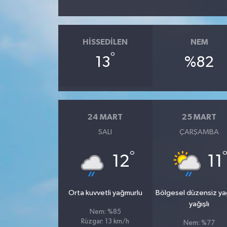
HISSEDILEN
NEM
°
13
%82
24 MART
25 MART
SALI
ÇARŞAMBA
°
12
11
Orta kuvvetli yağmurlu
Bölgesel düzensiz y
yağışlı
Nem: %85
Rüzgar: 13 km/h
Nem: %77