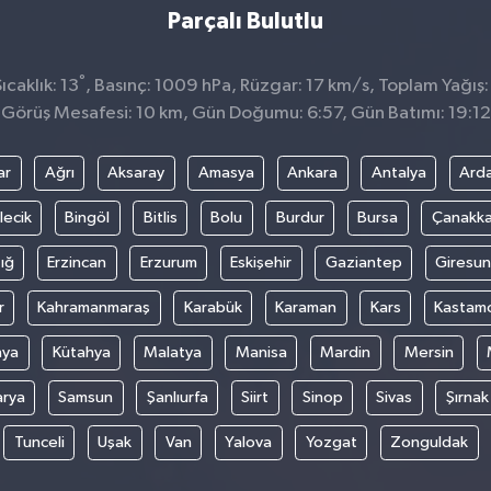
Parçalı Bulutlu
°
caklık: 13
, Basınç: 1009 hPa, Rüzgar: 17 km/s, Toplam Yağış:
Görüş Mesafesi: 10 km, Gün Doğumu: 6:57, Gün Batımı: 19:12
ar
Ağrı
Aksaray
Amasya
Ankara
Antalya
Ard
lecik
Bingöl
Bitlis
Bolu
Burdur
Bursa
Çanakka
ığ
Erzincan
Erzurum
Eskişehir
Gaziantep
Giresun
r
Kahramanmaraş
Karabük
Karaman
Kars
Kastam
nya
Kütahya
Malatya
Manisa
Mardin
Mersin
arya
Samsun
Şanlıurfa
Siirt
Sinop
Sivas
Şırnak
Tunceli
Uşak
Van
Yalova
Yozgat
Zonguldak