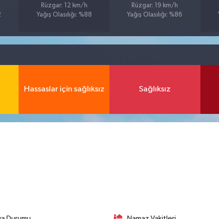
Rüzgar: 12 km/h
Rüzgar: 19 km/h
2
Yağış Olasılığı: %88
Yağış Olasılığı: %86
Hassaslar için sağlıksız
Sağlıksız
va Durumu
Namaz Vakitleri