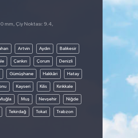
 0 mm, Çiy Noktası: 9.4,
ahan
Artvin
Aydın
Balıkesir
le
Çankırı
Çorum
Denizli
Gümüşhane
Hakkâri
Hatay
onu
Kayseri
Kilis
Kırıkkale
Muğla
Muş
Nevşehir
Niğde
Tekirdağ
Tokat
Trabzon