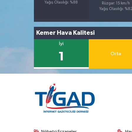
Yağış Olasılığı: %88
Rüzgar: 15 km/h
Yağış Olasılığı: %8
Kemer Hava Kalitesi
İyi
1
Orta
Nöbetçi Eczaneler
Ha