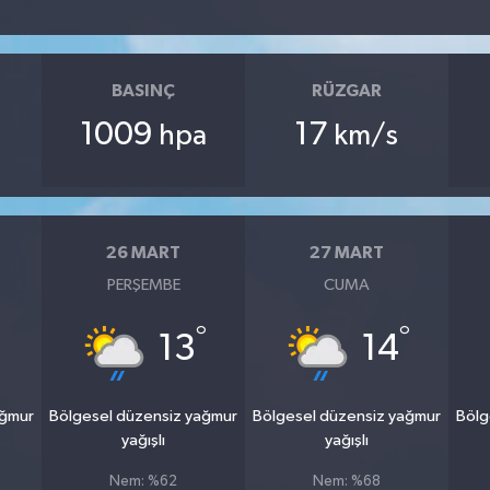
BASINÇ
RÜZGAR
1009
17
hpa
km/s
26 MART
27 MART
PERŞEMBE
CUMA
°
°
°
13
14
ağmur
Bölgesel düzensiz yağmur
Bölgesel düzensiz yağmur
Bölg
yağışlı
yağışlı
Nem: %62
Nem: %68