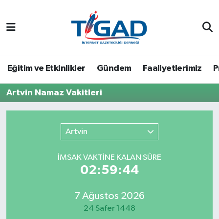
Nöbetçi Eczaneler
Hava Durumu
Eğitim ve Etkinlikler
Gündem
Faaliyetlerimiz
P
Namaz Vakitleri
Artvin Namaz Vakitleri
Trafik Durumu
Artvin
Puan Durumu ve Fikstür
İMSAK VAKTİNE KALAN SÜRE
Tüm Manşetler
02:59:44
Son Dakika Haberleri
7 Ağustos 2026
24 Safer 1448
Haber Arşivi