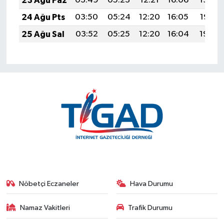
23 Ağu Paz
03:49
05:23
12:21
16:06
19:08
24 Ağu Pts
03:50
05:24
12:20
16:05
19:07
25 Ağu Sal
03:52
05:25
12:20
16:04
19:05
Nöbetçi Eczaneler
Hava Durumu
Namaz Vakitleri
Trafik Durumu