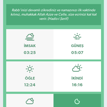
Rabb’inizi devamlı zikrediniz ve namazınızı ilk vaktinde
kılınız, muhakkak Allah Azze ve Celle, size ecrinizi kat kat
verir. (Hadis-i Şerif)
İMSAK
GÜNEŞ
03:25
05:07
ÖĞLE
İKINDI
12:24
16:16