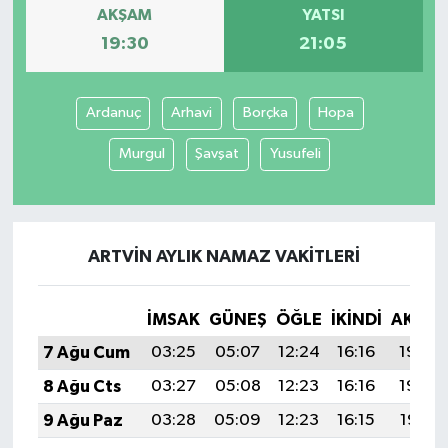
AKŞAM
YATSI
19:30
21:05
Ardanuç
Arhavi
Borçka
Hopa
Murgul
Şavşat
Yusufeli
ARTVIN AYLIK NAMAZ VAKITLERI
İMSAK
GÜNEŞ
ÖĞLE
İKINDI
AKŞA
7 Ağu Cum
03:25
05:07
12:24
16:16
19:30
8 Ağu Cts
03:27
05:08
12:23
16:16
19:29
9 Ağu Paz
03:28
05:09
12:23
16:15
19:28