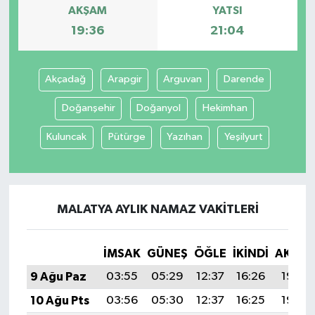
AKŞAM
YATSI
19:36
21:04
Akçadağ
Arapgir
Arguvan
Darende
Doğanşehir
Doğanyol
Hekimhan
Kuluncak
Pütürge
Yazıhan
Yeşilyurt
MALATYA AYLIK NAMAZ VAKITLERI
İMSAK
GÜNEŞ
ÖĞLE
İKINDI
AKŞA
9 Ağu Paz
03:55
05:29
12:37
16:26
19:36
10 Ağu Pts
03:56
05:30
12:37
16:25
19:35