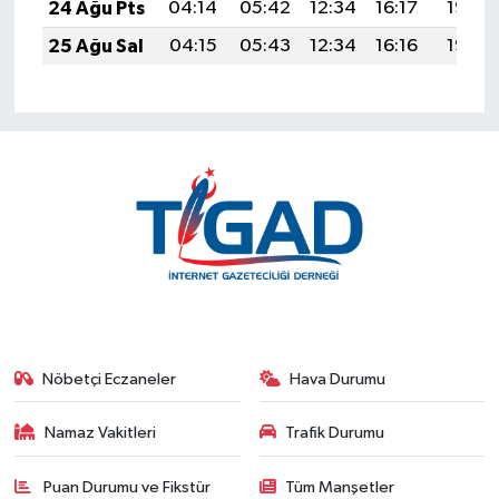
24 Ağu Pts
04:14
05:42
12:34
16:17
19:17
25 Ağu Sal
04:15
05:43
12:34
16:16
19:15
Nöbetçi Eczaneler
Hava Durumu
Namaz Vakitleri
Trafik Durumu
Puan Durumu ve Fikstür
Tüm Manşetler