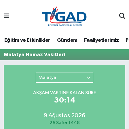
Nöbetçi Eczaneler
Hava Durumu
Eğitim ve Etkinlikler
Gündem
Faaliyetlerimiz
P
Namaz Vakitleri
Malatya Namaz Vakitleri
Trafik Durumu
Malatya
Puan Durumu ve Fikstür
AKŞAM VAKTİNE KALAN SÜRE
Tüm Manşetler
30:14
Son Dakika Haberleri
9 Ağustos 2026
26 Safer 1448
Haber Arşivi