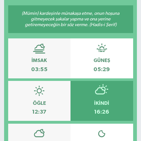
(Mümin) kardeşinle münakaşa etme, onun hoşuna
gitmeyecek şakalar yapma ve ona yerine
getiremeyeceğin bir söz verme. (Hadis-i Şerif)
İMSAK
GÜNEŞ
03:55
05:29
ÖĞLE
İKINDI
12:37
16:26