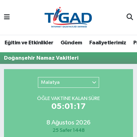
Nöbetçi Eczaneler
Hava Durumu
Eğitim ve Etkinlikler
Gündem
Faaliyetlerimiz
P
Namaz Vakitleri
Doğanşehir Namaz Vakitleri
Trafik Durumu
Malatya
Puan Durumu ve Fikstür
ÖĞLE VAKTİNE KALAN SÜRE
Tüm Manşetler
05:01:17
Son Dakika Haberleri
8 Ağustos 2026
25 Safer 1448
Haber Arşivi