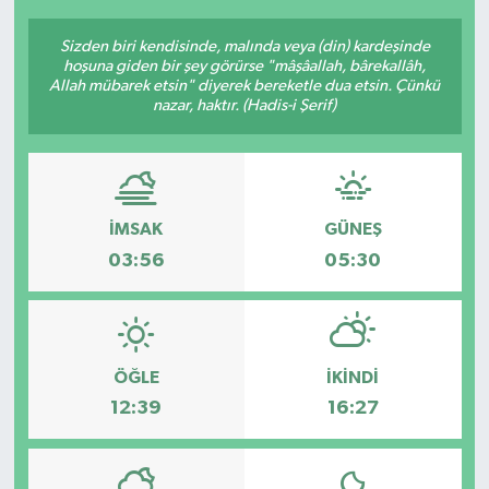
Sizden biri kendisinde, malında veya (din) kardeşinde
hoşuna giden bir şey görürse "mâşâallah, bârekallâh,
Allah mübarek etsin" diyerek bereketle dua etsin. Çünkü
nazar, haktır. (Hadis-i Şerif)
İMSAK
GÜNEŞ
03:56
05:30
ÖĞLE
İKINDI
12:39
16:27