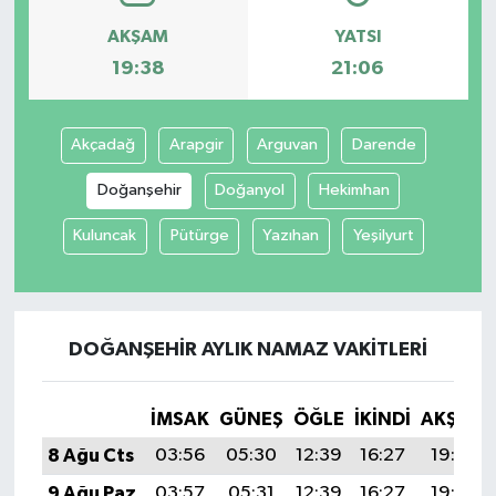
AKŞAM
YATSI
19:38
21:06
Akçadağ
Arapgir
Arguvan
Darende
Doğanşehir
Doğanyol
Hekimhan
Kuluncak
Pütürge
Yazıhan
Yeşilyurt
DOĞANŞEHIR AYLIK NAMAZ VAKITLERI
İMSAK
GÜNEŞ
ÖĞLE
İKINDI
AKŞAM
8 Ağu Cts
03:56
05:30
12:39
16:27
19:38
9 Ağu Paz
03:57
05:31
12:39
16:27
19:37