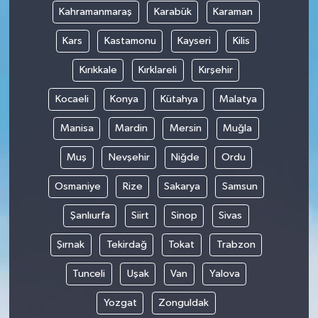
Kahramanmaraş
Karabük
Karaman
Kars
Kastamonu
Kayseri
Kilis
Kırıkkale
Kırklareli
Kırşehir
Kocaeli
Konya
Kütahya
Malatya
Manisa
Mardin
Mersin
Muğla
Muş
Nevşehir
Niğde
Ordu
Osmaniye
Rize
Sakarya
Samsun
Şanlıurfa
Siirt
Sinop
Sivas
Şırnak
Tekirdağ
Tokat
Trabzon
Tunceli
Uşak
Van
Yalova
Yozgat
Zonguldak