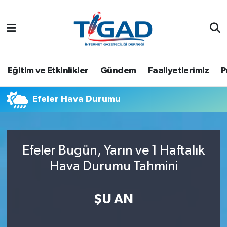
Nöbetçi Eczaneler
Hava Durumu
Eğitim ve Etkinlikler
Gündem
Faaliyetlerimiz
P
Namaz Vakitleri
Efeler Hava Durumu
Trafik Durumu
Puan Durumu ve Fikstür
Efeler Bugün, Yarın ve 1 Haftalık
Hava Durumu Tahmini
Tüm Manşetler
Son Dakika Haberleri
ŞU AN
Haber Arşivi