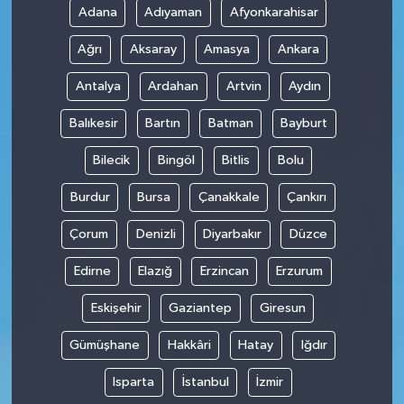
Adana
Adıyaman
Afyonkarahisar
Ağrı
Aksaray
Amasya
Ankara
Antalya
Ardahan
Artvin
Aydın
Balıkesir
Bartın
Batman
Bayburt
Bilecik
Bingöl
Bitlis
Bolu
Burdur
Bursa
Çanakkale
Çankırı
Çorum
Denizli
Diyarbakır
Düzce
Edirne
Elazığ
Erzincan
Erzurum
Eskişehir
Gaziantep
Giresun
Gümüşhane
Hakkâri
Hatay
Iğdır
Isparta
İstanbul
İzmir