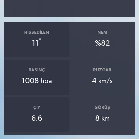
HISSEDILEN
NEM
°
11
%82
BASINÇ
RÜZGAR
1008
4
hpa
km/s
ÇIY
GÖRÜŞ
6.6
8
km