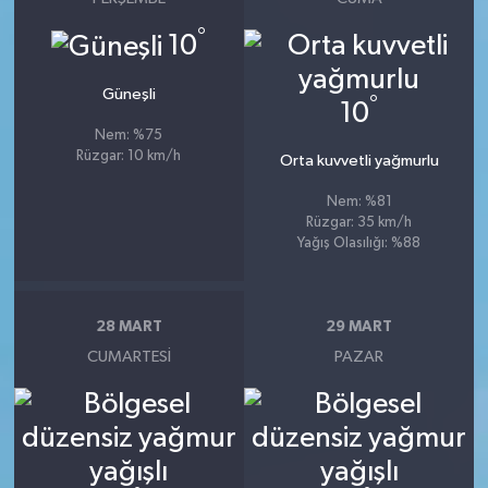
°
10
Güneşli
°
10
Nem: %75
Rüzgar: 10 km/h
Orta kuvvetli yağmurlu
Nem: %81
Rüzgar: 35 km/h
Yağış Olasılığı: %88
28 MART
29 MART
CUMARTESI
PAZAR