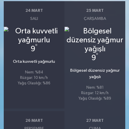
24 MART
25 MART
SALI
ÇARŞAMBA
°
9
°
9
Orta kuvvetli yağmurlu
Bölgesel düzensiz yağmur
Nem: %84
yağışlı
Rüzgar: 10 km/h
Yağış Olasılığı: %86
Nem: %81
Rüzgar: 12 km/h
Yağış Olasılığı: %89
26 MART
27 MART
PERŞEMBE
CUMA