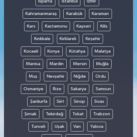
Isparta
İstanbul
İzmir
Kahramanmaraş
Karabük
Karaman
Kars
Kastamonu
Kayseri
Kilis
Kırıkkale
Kırklareli
Kırşehir
Kocaeli
Konya
Kütahya
Malatya
Manisa
Mardin
Mersin
Muğla
Muş
Nevşehir
Niğde
Ordu
Osmaniye
Rize
Sakarya
Samsun
Şanlıurfa
Siirt
Sinop
Sivas
Şırnak
Tekirdağ
Tokat
Trabzon
Tunceli
Uşak
Van
Yalova