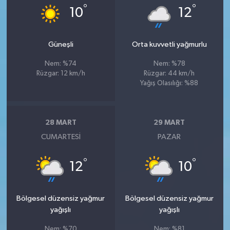
°
°
10
12
Güneşli
Orta kuvvetli yağmurlu
Nem: %74
Nem: %78
Rüzgar: 12 km/h
Rüzgar: 44 km/h
Yağış Olasılığı: %88
28 MART
29 MART
CUMARTESI
PAZAR
°
°
12
10
Bölgesel düzensiz yağmur
Bölgesel düzensiz yağmur
yağışlı
yağışlı
Nem: %70
Nem: %81