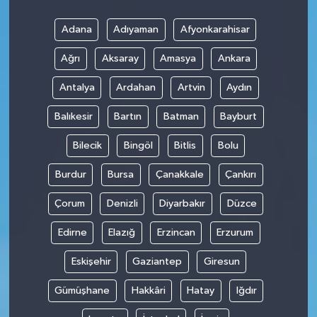
Adana
Adıyaman
Afyonkarahisar
Ağrı
Aksaray
Amasya
Ankara
Antalya
Ardahan
Artvin
Aydın
Balıkesir
Bartın
Batman
Bayburt
Bilecik
Bingöl
Bitlis
Bolu
Burdur
Bursa
Çanakkale
Çankırı
Çorum
Denizli
Diyarbakır
Düzce
Edirne
Elazığ
Erzincan
Erzurum
Eskişehir
Gaziantep
Giresun
Gümüşhane
Hakkâri
Hatay
Iğdır