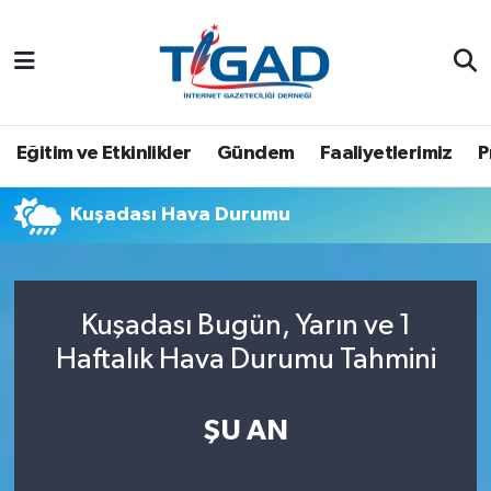
Nöbetçi Eczaneler
Hava Durumu
Eğitim ve Etkinlikler
Gündem
Faaliyetlerimiz
P
Namaz Vakitleri
Kuşadası Hava Durumu
Trafik Durumu
Puan Durumu ve Fikstür
Kuşadası Bugün, Yarın ve 1
Haftalık Hava Durumu Tahmini
Tüm Manşetler
Son Dakika Haberleri
ŞU AN
Haber Arşivi