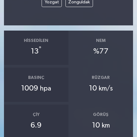
Yozgat
Zonguldak
HISSEDILEN
NEM
°
13
%77
BASINÇ
RÜZGAR
1009
10
hpa
km/s
ÇIY
GÖRÜŞ
6.9
10
km