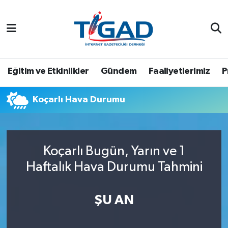
Nöbetçi Eczaneler
Hava Durumu
Eğitim ve Etkinlikler
Gündem
Faaliyetlerimiz
P
Namaz Vakitleri
Koçarlı Hava Durumu
Trafik Durumu
Puan Durumu ve Fikstür
Koçarlı Bugün, Yarın ve 1
Haftalık Hava Durumu Tahmini
Tüm Manşetler
Son Dakika Haberleri
ŞU AN
Haber Arşivi