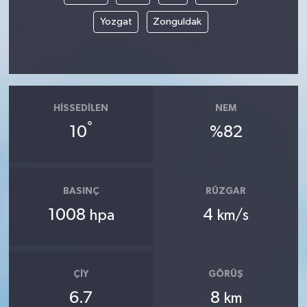
Yozgat
Zonguldak
HISSEDILEN
NEM
°
10
%82
BASINÇ
RÜZGAR
1008
4
hpa
km/s
ÇIY
GÖRÜŞ
6.7
8
km