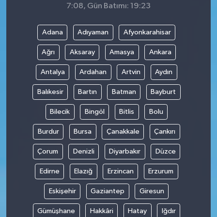
7:08, Gün Batımı: 19:23
Adana
Adıyaman
Afyonkarahisar
Ağrı
Aksaray
Amasya
Ankara
Antalya
Ardahan
Artvin
Aydın
Balıkesir
Bartın
Batman
Bayburt
Bilecik
Bingöl
Bitlis
Bolu
Burdur
Bursa
Çanakkale
Çankırı
Çorum
Denizli
Diyarbakır
Düzce
Edirne
Elazığ
Erzincan
Erzurum
Eskişehir
Gaziantep
Giresun
Gümüşhane
Hakkâri
Hatay
Iğdır