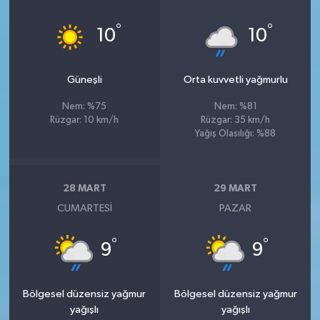
°
°
10
10
Güneşli
Orta kuvvetli yağmurlu
Nem: %75
Nem: %81
Rüzgar: 10 km/h
Rüzgar: 35 km/h
Yağış Olasılığı: %88
28 MART
29 MART
CUMARTESI
PAZAR
°
°
9
9
Bölgesel düzensiz yağmur
Bölgesel düzensiz yağmur
yağışlı
yağışlı