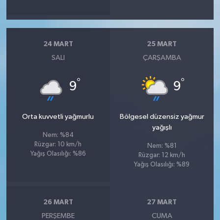
24 MART
25 MART
SALI
ÇARŞAMBA
°
°
9
9
Orta kuvvetli yağmurlu
Bölgesel düzensiz yağmur
yağışlı
Nem: %84
Rüzgar: 10 km/h
Nem: %81
Yağış Olasılığı: %86
Rüzgar: 12 km/h
Yağış Olasılığı: %89
26 MART
27 MART
PERŞEMBE
CUMA