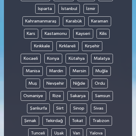
Isparta
İstanbul
İzmir
Kahramanmaraş
Karabük
Karaman
Kars
Kastamonu
Kayseri
Kilis
Kırıkkale
Kırklareli
Kırşehir
Kocaeli
Konya
Kütahya
Malatya
Manisa
Mardin
Mersin
Muğla
Muş
Nevşehir
Niğde
Ordu
Osmaniye
Rize
Sakarya
Samsun
Şanlıurfa
Siirt
Sinop
Sivas
Şırnak
Tekirdağ
Tokat
Trabzon
Tunceli
Uşak
Van
Yalova