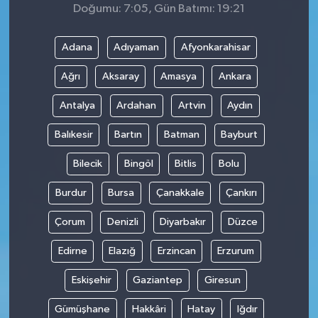
Doğumu: 7:05, Gün Batımı: 19:21
Adana
Adıyaman
Afyonkarahisar
Ağrı
Aksaray
Amasya
Ankara
Antalya
Ardahan
Artvin
Aydın
Balıkesir
Bartın
Batman
Bayburt
Bilecik
Bingöl
Bitlis
Bolu
Burdur
Bursa
Çanakkale
Çankırı
Çorum
Denizli
Diyarbakır
Düzce
Edirne
Elazığ
Erzincan
Erzurum
Eskişehir
Gaziantep
Giresun
Gümüşhane
Hakkâri
Hatay
Iğdır