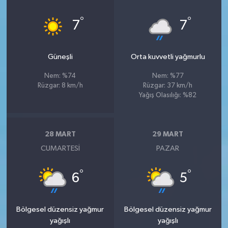
°
°
7
7
Güneşli
Orta kuvvetli yağmurlu
Nem: %74
Nem: %77
Rüzgar: 8 km/h
Rüzgar: 37 km/h
Yağış Olasılığı: %82
28 MART
29 MART
CUMARTESI
PAZAR
°
°
6
5
Bölgesel düzensiz yağmur
Bölgesel düzensiz yağmur
yağışlı
yağışlı