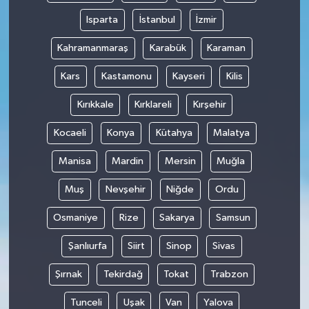
Isparta
İstanbul
İzmir
Kahramanmaraş
Karabük
Karaman
Kars
Kastamonu
Kayseri
Kilis
Kırıkkale
Kırklareli
Kırşehir
Kocaeli
Konya
Kütahya
Malatya
Manisa
Mardin
Mersin
Muğla
Muş
Nevşehir
Niğde
Ordu
Osmaniye
Rize
Sakarya
Samsun
Şanlıurfa
Siirt
Sinop
Sivas
Şırnak
Tekirdağ
Tokat
Trabzon
Tunceli
Uşak
Van
Yalova