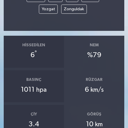
Yozgat
Zonguldak
HISSEDILEN
NEM
°
6
%79
BASINÇ
RÜZGAR
1011
6
hpa
km/s
ÇIY
GÖRÜŞ
3.4
10
km