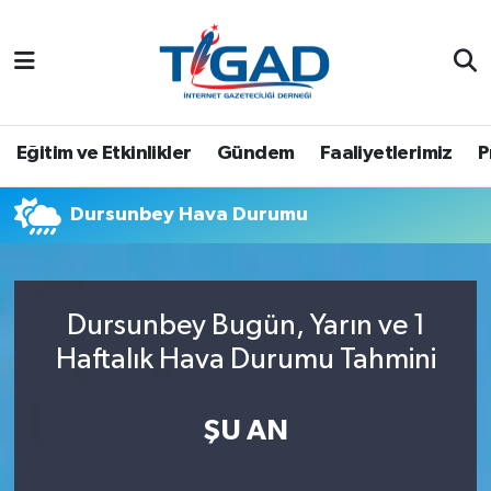
Nöbetçi Eczaneler
Hava Durumu
Eğitim ve Etkinlikler
Gündem
Faaliyetlerimiz
P
Namaz Vakitleri
Dursunbey Hava Durumu
Trafik Durumu
Puan Durumu ve Fikstür
Dursunbey Bugün, Yarın ve 1
Haftalık Hava Durumu Tahmini
Tüm Manşetler
Son Dakika Haberleri
ŞU AN
Haber Arşivi