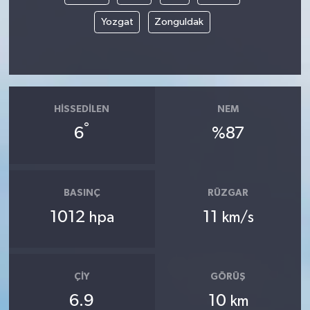
Yozgat
Zonguldak
HISSEDILEN
NEM
°
6
%87
BASINÇ
RÜZGAR
1012
11
hpa
km/s
ÇIY
GÖRÜŞ
6.9
10
km