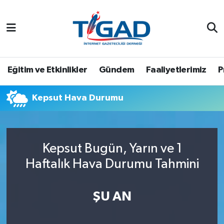
Nöbetçi Eczaneler
Hava Durumu
Eğitim ve Etkinlikler
Gündem
Faaliyetlerimiz
P
Namaz Vakitleri
Kepsut Hava Durumu
Trafik Durumu
Puan Durumu ve Fikstür
Kepsut Bugün, Yarın ve 1
Haftalık Hava Durumu Tahmini
Tüm Manşetler
Son Dakika Haberleri
ŞU AN
Haber Arşivi