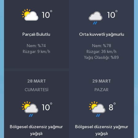
°
°
10
10
Parçalı Bulutlu
Orta kuvvetli yağmurlu
Nem: %74
Nem: %78
Rüzgar: 9 km/h
Rüzgar: 36 km/h
Yağış Olasılığı: %89
28 MART
29 MART
CUMARTESI
PAZAR
°
°
10
8
Bölgesel düzensiz yağmur
Bölgesel düzensiz yağmur
yağışlı
yağışlı