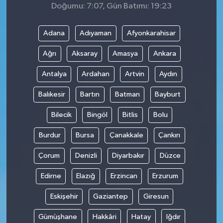
Doğumu: 7:07, Gün Batımı: 19:23
Adana
Adıyaman
Afyonkarahisar
Ağrı
Aksaray
Amasya
Ankara
Antalya
Ardahan
Artvin
Aydın
Balıkesir
Bartın
Batman
Bayburt
Bilecik
Bingöl
Bitlis
Bolu
Burdur
Bursa
Çanakkale
Çankırı
Çorum
Denizli
Diyarbakır
Düzce
Edirne
Elazığ
Erzincan
Erzurum
Eskişehir
Gaziantep
Giresun
Gümüşhane
Hakkâri
Hatay
Iğdır