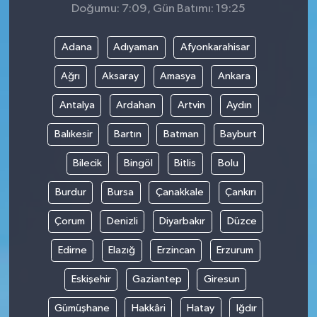
Doğumu: 7:09, Gün Batımı: 19:25
Adana
Adıyaman
Afyonkarahisar
Ağrı
Aksaray
Amasya
Ankara
Antalya
Ardahan
Artvin
Aydın
Balıkesir
Bartın
Batman
Bayburt
Bilecik
Bingöl
Bitlis
Bolu
Burdur
Bursa
Çanakkale
Çankırı
Çorum
Denizli
Diyarbakır
Düzce
Edirne
Elazığ
Erzincan
Erzurum
Eskişehir
Gaziantep
Giresun
Gümüşhane
Hakkâri
Hatay
Iğdır