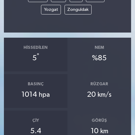
Yozgat
Zonguldak
HISSEDILEN
NEM
°
5
%85
BASINÇ
RÜZGAR
1014
20
hpa
km/s
ÇIY
GÖRÜŞ
5.4
10
km