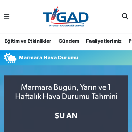
Nöbetçi Eczaneler
Hava Durumu
Eğitim ve Etkinlikler
Gündem
Faaliyetlerimiz
P
Namaz Vakitleri
Marmara Hava Durumu
Trafik Durumu
Puan Durumu ve Fikstür
Marmara Bugün, Yarın ve 1
Haftalık Hava Durumu Tahmini
Tüm Manşetler
Son Dakika Haberleri
ŞU AN
Haber Arşivi