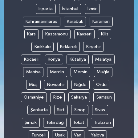
Isparta
İstanbul
İzmir
Kahramanmaraş
Karabük
Karaman
Kars
Kastamonu
Kayseri
Kilis
Kırıkkale
Kırklareli
Kırşehir
Kocaeli
Konya
Kütahya
Malatya
Manisa
Mardin
Mersin
Muğla
Muş
Nevşehir
Niğde
Ordu
Osmaniye
Rize
Sakarya
Samsun
Şanlıurfa
Siirt
Sinop
Sivas
Şırnak
Tekirdağ
Tokat
Trabzon
Tunceli
Uşak
Van
Yalova