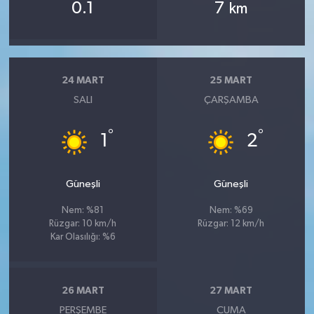
0.1
7
km
24 MART
25 MART
SALI
ÇARŞAMBA
°
°
1
2
Güneşli
Güneşli
Nem: %81
Nem: %69
Rüzgar: 10 km/h
Rüzgar: 12 km/h
Kar Olasılığı: %6
26 MART
27 MART
PERŞEMBE
CUMA