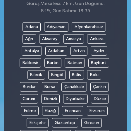
Görüş Mesafesi: 7 km, Gün Doğumu:
6:19, Gün Batımı: 18:35
Adana
Adıyaman
Afyonkarahisar
Ağrı
Aksaray
Amasya
Ankara
Antalya
Ardahan
Artvin
Aydın
Balıkesir
Bartın
Batman
Bayburt
Bilecik
Bingöl
Bitlis
Bolu
Burdur
Bursa
Çanakkale
Çankırı
Çorum
Denizli
Diyarbakır
Düzce
Edirne
Elazığ
Erzincan
Erzurum
Eskişehir
Gaziantep
Giresun