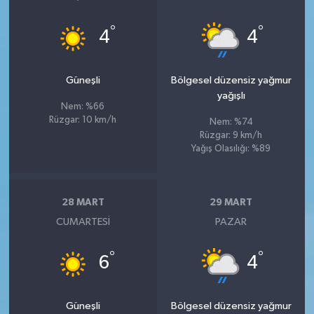
°
°
4
4
Güneşli
Bölgesel düzensiz yağmur
yağışlı
Nem: %66
Rüzgar: 10 km/h
Nem: %74
Rüzgar: 9 km/h
Yağış Olasılığı: %89
28 MART
29 MART
CUMARTESI
PAZAR
°
°
6
4
Güneşli
Bölgesel düzensiz yağmur