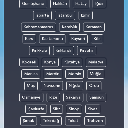
Gümüşhane
Hakkâri
Hatay
Iğdır
Isparta
İstanbul
İzmir
Kahramanmaraş
Karabük
Karaman
Kars
Kastamonu
Kayseri
Kilis
Kırıkkale
Kırklareli
Kırşehir
Kocaeli
Konya
Kütahya
Malatya
Manisa
Mardin
Mersin
Muğla
Muş
Nevşehir
Niğde
Ordu
Osmaniye
Rize
Sakarya
Samsun
Şanlıurfa
Siirt
Sinop
Sivas
Şırnak
Tekirdağ
Tokat
Trabzon