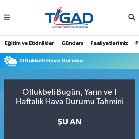
Nöbetçi Eczaneler
Hava Durumu
Eğitim ve Etkinlikler
Gündem
Faaliyetlerimiz
P
Namaz Vakitleri
Otlukbeli Hava Durumu
Trafik Durumu
Puan Durumu ve Fikstür
Otlukbeli Bugün, Yarın ve 1
Haftalık Hava Durumu Tahmini
Tüm Manşetler
Son Dakika Haberleri
ŞU AN
Haber Arşivi