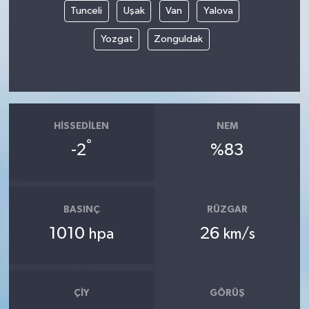
Tunceli
Uşak
Van
Yalova
Yozgat
Zonguldak
HISSEDILEN
NEM
°
-2
%83
BASINÇ
RÜZGAR
1010
26
hpa
km/s
ÇIY
GÖRÜŞ