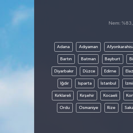
Nem: %83, H
Adana
Adıyaman
Afyonkarahis
Bartın
Batman
Bayburt
Bi
Diyarbakır
Düzce
Edirne
Elaz
Iğdır
Isparta
İstanbul
İzmi
Kırklareli
Kırşehir
Kocaeli
Ko
Ordu
Osmaniye
Rize
Sak