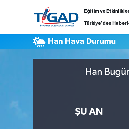
Eğitim ve Etkinlikle
Nöbetçi Eczaneler
Türkiye'den Haberl
Hava Durumu
Han Hava Durumu
Namaz Vakitleri
Trafik Durumu
Han Bugün,
Puan Durumu ve Fikstür
Tüm Manşetler
ŞU AN
Son Dakika Haberleri
Haber Arşivi