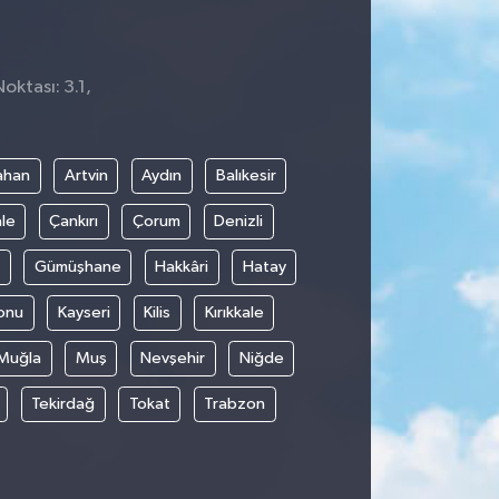
oktası: 3.1,
ahan
Artvin
Aydın
Balıkesir
le
Çankırı
Çorum
Denizli
Gümüşhane
Hakkâri
Hatay
onu
Kayseri
Kilis
Kırıkkale
Muğla
Muş
Nevşehir
Niğde
Tekirdağ
Tokat
Trabzon