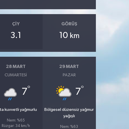
ÇIY
GÖRÜŞ
3.1
10
km
28 MART
29 MART
CUMARTESI
PAZAR
°
°
7
7
ta kuvvetli yağmurlu
Bölgesel düzensiz yağmur
yağışlı
Nem: %65
Rüzgar: 34 km/h
Nem: %63