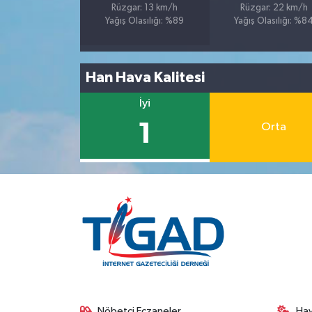
Rüzgar: 13 km/h
Rüzgar: 22 km/h
Yağış Olasılığı: %89
Yağış Olasılığı: %8
Han Hava Kalitesi
İyi
1
Orta
Nöbetçi Eczaneler
Ha