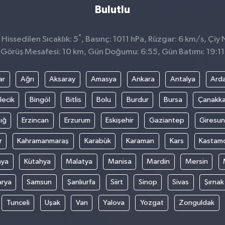
Bulutlu
°
issedilen Sıcaklık: 5
, Basınç: 1011 hPa, Rüzgar: 6 km/s, Çiy N
Görüş Mesafesi: 10 km, Gün Doğumu: 6:55, Gün Batımı: 19:11
ar
Ağrı
Aksaray
Amasya
Ankara
Antalya
Ard
lecik
Bingöl
Bitlis
Bolu
Burdur
Bursa
Çanakka
ığ
Erzincan
Erzurum
Eskişehir
Gaziantep
Giresun
r
Kahramanmaraş
Karabük
Karaman
Kars
Kastam
nya
Kütahya
Malatya
Manisa
Mardin
Mersin
arya
Samsun
Şanlıurfa
Siirt
Sinop
Sivas
Şırnak
Tunceli
Uşak
Van
Yalova
Yozgat
Zonguldak