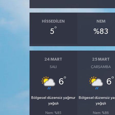
HISSEDILEN
NEM
°
5
%83
24 MART
25 MART
SALI
ÇARŞAMBA
°
°
6
6
Bölgesel düzensiz yağmur
Bölgesel düzensiz y
yağışlı
yağışlı
Nem: %85
Nem: %86