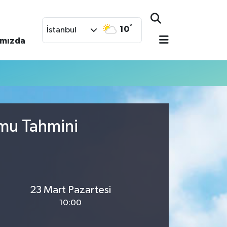
°
10
İstanbul
ımızda
umu Tahmini
23 Mart Pazartesi
10:00