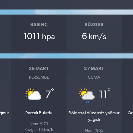
BASINÇ
RÜZGAR
1011
6
hpa
km/s
26 MART
27 MART
PERŞEMBE
CUMA
°
°
7
11
ağmur
Parçalı Bulutlu
Bölgesel düzensiz yağmur
Or
yağışlı
Nem: %73
Rüzgar: 14 km/h
Nem: %55