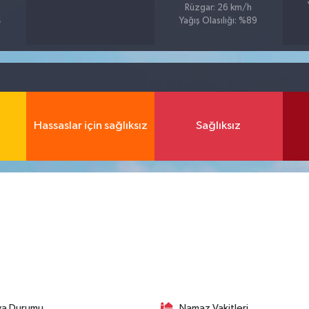
Rüzgar: 26 km/h
4
Yağış Olasılığı: %89
Hassaslar için sağlıksız
Sağlıksız
va Durumu
Namaz Vakitleri