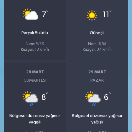
°
°
7
11
Parçalı Bulutlu
Güneşli
Nem: %73
Nem: %55
Rüzgar: 13 km/h
Rüzgar: 34 km/h
28 MART
29 MART
CUMARTESI
PAZAR
°
°
8
6
Bölgesel düzensiz yağmur
Bölgesel düzensiz yağmur
yağışlı
yağışlı