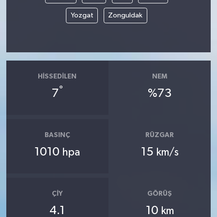
Yozgat
Zonguldak
HISSEDILEN
NEM
°
7
%73
BASINÇ
RÜZGAR
1010
15
hpa
km/s
ÇIY
GÖRÜŞ
4.1
10
km