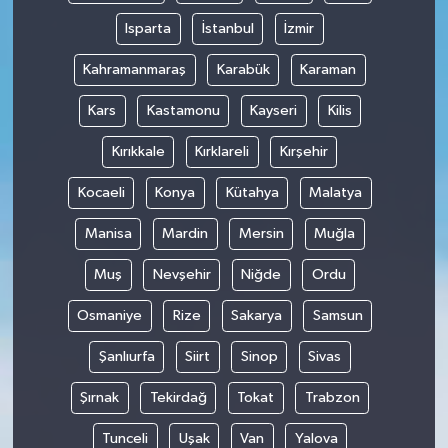
Isparta
İstanbul
İzmir
Kahramanmaraş
Karabük
Karaman
Kars
Kastamonu
Kayseri
Kilis
Kırıkkale
Kırklareli
Kırşehir
Kocaeli
Konya
Kütahya
Malatya
Manisa
Mardin
Mersin
Muğla
Muş
Nevşehir
Niğde
Ordu
Osmaniye
Rize
Sakarya
Samsun
Şanlıurfa
Siirt
Sinop
Sivas
Şırnak
Tekirdağ
Tokat
Trabzon
Tunceli
Uşak
Van
Yalova