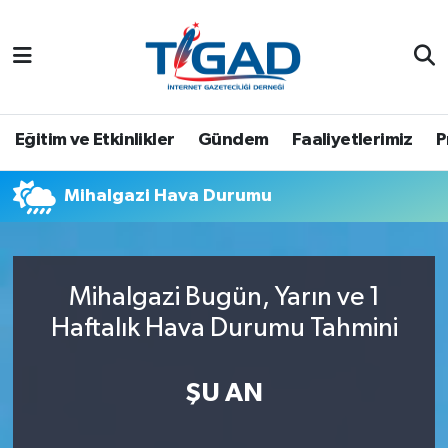
Nöbetçi Eczaneler
Hava Durumu
Eğitim ve Etkinlikler
Gündem
Faaliyetlerimiz
P
Namaz Vakitleri
Mihalgazi Hava Durumu
Trafik Durumu
Puan Durumu ve Fikstür
Mihalgazi Bugün, Yarın ve 1
Haftalık Hava Durumu Tahmini
Tüm Manşetler
Son Dakika Haberleri
ŞU AN
Haber Arşivi