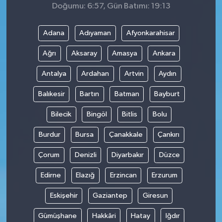
Doğumu: 6:57, Gün Batımı: 19:13
Adana
Adıyaman
Afyonkarahisar
Ağrı
Aksaray
Amasya
Ankara
Antalya
Ardahan
Artvin
Aydın
Balıkesir
Bartın
Batman
Bayburt
Bilecik
Bingöl
Bitlis
Bolu
Burdur
Bursa
Çanakkale
Çankırı
Çorum
Denizli
Diyarbakır
Düzce
Edirne
Elazığ
Erzincan
Erzurum
Eskişehir
Gaziantep
Giresun
Gümüşhane
Hakkâri
Hatay
Iğdır