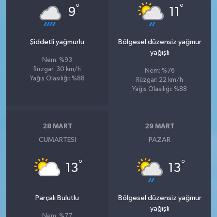
°
°
9
11
Şiddetli yağmurlu
Bölgesel düzensiz yağmur
yağışlı
Nem: %93
Rüzgar: 30 km/h
Nem: %76
Yağış Olasılığı: %88
Rüzgar: 22 km/h
Yağış Olasılığı: %88
28 MART
29 MART
CUMARTESI
PAZAR
°
°
13
13
Parçalı Bulutlu
Bölgesel düzensiz yağmur
yağışlı
Nem: %77