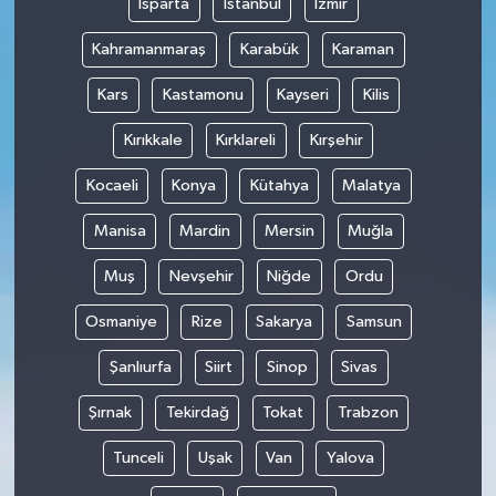
Isparta
İstanbul
İzmir
Kahramanmaraş
Karabük
Karaman
Kars
Kastamonu
Kayseri
Kilis
Kırıkkale
Kırklareli
Kırşehir
Kocaeli
Konya
Kütahya
Malatya
Manisa
Mardin
Mersin
Muğla
Muş
Nevşehir
Niğde
Ordu
Osmaniye
Rize
Sakarya
Samsun
Şanlıurfa
Siirt
Sinop
Sivas
Şırnak
Tekirdağ
Tokat
Trabzon
Tunceli
Uşak
Van
Yalova