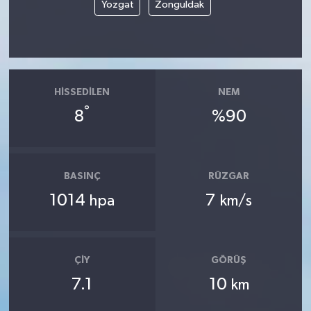
Yozgat
Zonguldak
HISSEDILEN
NEM
°
8
%90
BASINÇ
RÜZGAR
1014
7
hpa
km/s
ÇIY
GÖRÜŞ
7.1
10
km