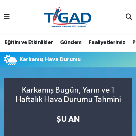
Nöbetçi Eczaneler
Hava Durumu
Eğitim ve Etkinlikler
Gündem
Faaliyetlerimiz
P
Namaz Vakitleri
Karkamış Hava Durumu
Trafik Durumu
Puan Durumu ve Fikstür
Karkamış Bugün, Yarın ve 1
Haftalık Hava Durumu Tahmini
Tüm Manşetler
Son Dakika Haberleri
ŞU AN
Haber Arşivi