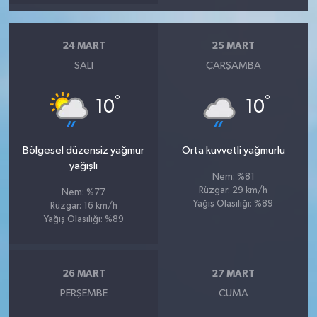
24 MART
25 MART
SALI
ÇARŞAMBA
°
°
10
10
Bölgesel düzensiz yağmur
Orta kuvvetli yağmurlu
yağışlı
Nem: %81
Rüzgar: 29 km/h
Nem: %77
Yağış Olasılığı: %89
Rüzgar: 16 km/h
Yağış Olasılığı: %89
26 MART
27 MART
PERŞEMBE
CUMA