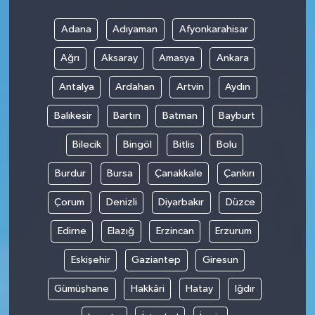
Adana
Adıyaman
Afyonkarahisar
Ağrı
Aksaray
Amasya
Ankara
Antalya
Ardahan
Artvin
Aydın
Balıkesir
Bartın
Batman
Bayburt
Bilecik
Bingöl
Bitlis
Bolu
Burdur
Bursa
Çanakkale
Çankırı
Çorum
Denizli
Diyarbakır
Düzce
Edirne
Elazığ
Erzincan
Erzurum
Eskişehir
Gaziantep
Giresun
Gümüşhane
Hakkâri
Hatay
Iğdır