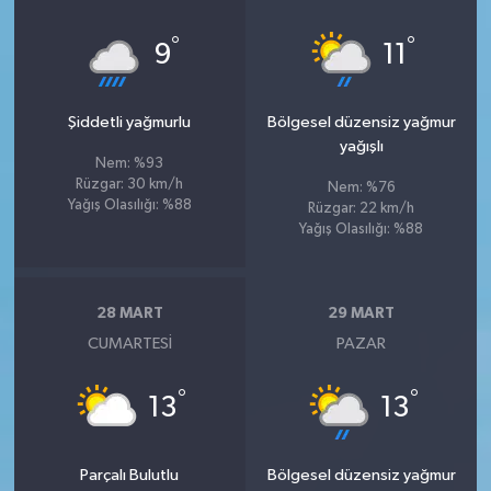
°
°
9
11
Şiddetli yağmurlu
Bölgesel düzensiz yağmur
yağışlı
Nem: %93
Rüzgar: 30 km/h
Nem: %76
Yağış Olasılığı: %88
Rüzgar: 22 km/h
Yağış Olasılığı: %88
28 MART
29 MART
CUMARTESI
PAZAR
°
°
13
13
Parçalı Bulutlu
Bölgesel düzensiz yağmur