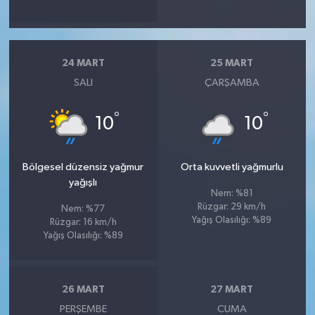
24 MART
25 MART
SALI
ÇARŞAMBA
°
°
10
10
Bölgesel düzensiz yağmur
Orta kuvvetli yağmurlu
yağışlı
Nem: %81
Rüzgar: 29 km/h
Nem: %77
Yağış Olasılığı: %89
Rüzgar: 16 km/h
Yağış Olasılığı: %89
26 MART
27 MART
PERŞEMBE
CUMA