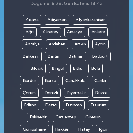
Doğumu: 6:28, Gün Batımı: 18:43
Adana
Adıyaman
Afyonkarahisar
Ağrı
Aksaray
Amasya
Ankara
Antalya
Ardahan
Artvin
Aydın
Balıkesir
Bartın
Batman
Bayburt
Bilecik
Bingöl
Bitlis
Bolu
Burdur
Bursa
Çanakkale
Çankırı
Çorum
Denizli
Diyarbakır
Düzce
Edirne
Elazığ
Erzincan
Erzurum
Eskişehir
Gaziantep
Giresun
Gümüşhane
Hakkâri
Hatay
Iğdır