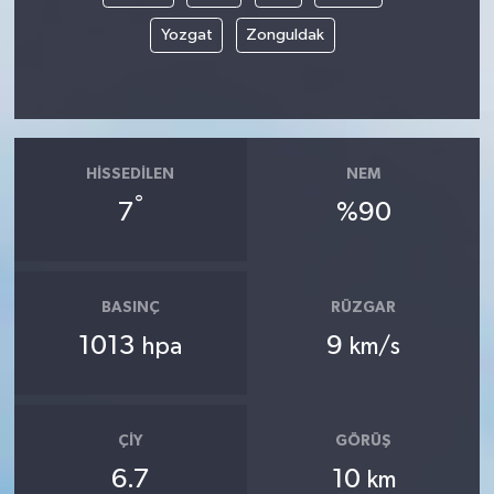
Yozgat
Zonguldak
HISSEDILEN
NEM
°
7
%90
BASINÇ
RÜZGAR
1013
9
hpa
km/s
ÇIY
GÖRÜŞ
6.7
10
km