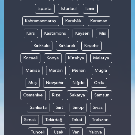
Isparta
İstanbul
İzmir
Kahramanmaraş
Karabük
Karaman
Kars
Kastamonu
Kayseri
Kilis
Kırıkkale
Kırklareli
Kırşehir
Kocaeli
Konya
Kütahya
Malatya
Manisa
Mardin
Mersin
Muğla
Muş
Nevşehir
Niğde
Ordu
Osmaniye
Rize
Sakarya
Samsun
Şanlıurfa
Siirt
Sinop
Sivas
Şırnak
Tekirdağ
Tokat
Trabzon
Tunceli
Uşak
Van
Yalova