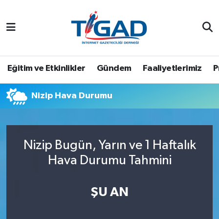
Nöbetçi Eczaneler
Hava Durumu
Eğitim ve Etkinlikler
Gündem
Faaliyetlerimiz
P
Namaz Vakitleri
Nizip Hava Durumu
Trafik Durumu
Puan Durumu ve Fikstür
Nizip Bugün, Yarın ve 1 Haftalık
Hava Durumu Tahmini
Tüm Manşetler
Son Dakika Haberleri
ŞU AN
Haber Arşivi