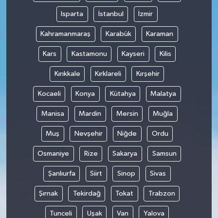
Isparta
İstanbul
İzmir
Kahramanmaraş
Karabük
Karaman
Kars
Kastamonu
Kayseri
Kilis
Kırıkkale
Kırklareli
Kırşehir
Kocaeli
Konya
Kütahya
Malatya
Manisa
Mardin
Mersin
Muğla
Muş
Nevşehir
Niğde
Ordu
Osmaniye
Rize
Sakarya
Samsun
Şanlıurfa
Siirt
Sinop
Sivas
Şırnak
Tekirdağ
Tokat
Trabzon
Tunceli
Uşak
Van
Yalova