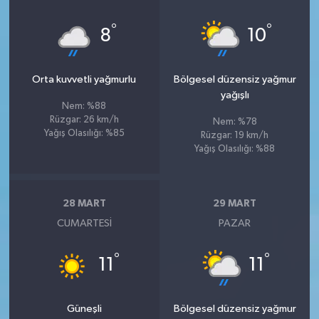
°
°
8
10
Orta kuvvetli yağmurlu
Bölgesel düzensiz yağmur
yağışlı
Nem: %88
Rüzgar: 26 km/h
Nem: %78
Yağış Olasılığı: %85
Rüzgar: 19 km/h
Yağış Olasılığı: %88
28 MART
29 MART
CUMARTESI
PAZAR
°
°
11
11
Güneşli
Bölgesel düzensiz yağmur