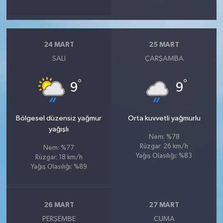
24 MART
25 MART
SALI
ÇARŞAMBA
°
°
9
9
Bölgesel düzensiz yağmur
Orta kuvvetli yağmurlu
yağışlı
Nem: %78
Rüzgar: 26 km/h
Nem: %77
Yağış Olasılığı: %83
Rüzgar: 18 km/h
Yağış Olasılığı: %89
26 MART
27 MART
PERŞEMBE
CUMA