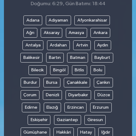
Doğumu: 6:29, Gün Batımı: 18:44
Adana
Adıyaman
Afyonkarahisar
Ağrı
Aksaray
Amasya
Ankara
Antalya
Ardahan
Artvin
Aydın
Balıkesir
Bartın
Batman
Bayburt
Bilecik
Bingöl
Bitlis
Bolu
Burdur
Bursa
Çanakkale
Çankırı
Çorum
Denizli
Diyarbakır
Düzce
Edirne
Elazığ
Erzincan
Erzurum
Eskişehir
Gaziantep
Giresun
Gümüşhane
Hakkâri
Hatay
Iğdır