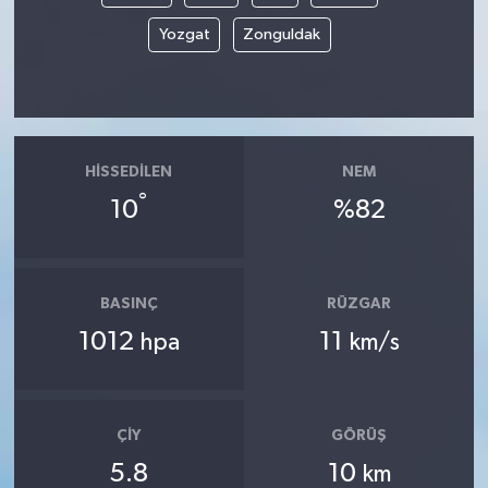
Yozgat
Zonguldak
HISSEDILEN
NEM
°
10
%82
BASINÇ
RÜZGAR
1012
11
hpa
km/s
ÇIY
GÖRÜŞ
5.8
10
km