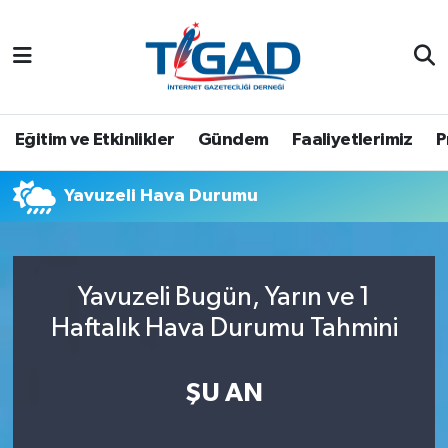
Nöbetçi Eczaneler
Hava Durumu
Eğitim ve Etkinlikler
Gündem
Faaliyetlerimiz
P
Namaz Vakitleri
Yavuzeli Hava Durumu
Trafik Durumu
Puan Durumu ve Fikstür
Yavuzeli Bugün, Yarın ve 1
Haftalık Hava Durumu Tahmini
Tüm Manşetler
Son Dakika Haberleri
ŞU AN
Haber Arşivi