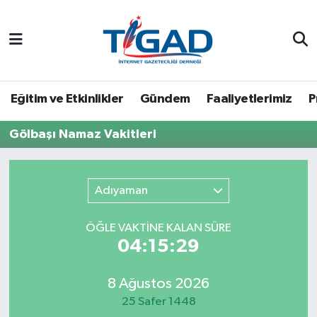
Nöbetçi Eczaneler
Hava Durumu
Eğitim ve Etkinlikler
Gündem
Faaliyetlerimiz
P
Namaz Vakitleri
Gölbaşı Namaz Vakitleri
Trafik Durumu
Adıyaman
Puan Durumu ve Fikstür
ÖĞLE VAKTİNE KALAN SÜRE
Tüm Manşetler
04:15:29
Son Dakika Haberleri
8 Ağustos 2026
25 Safer 1448
Haber Arşivi