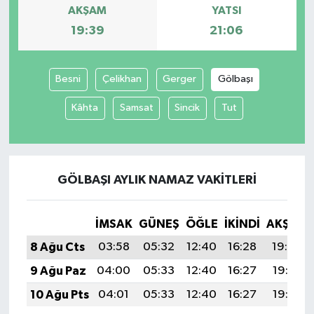
AKŞAM
YATSI
19:39
21:06
Besni
Çelikhan
Gerger
Gölbaşı
Kâhta
Samsat
Sincik
Tut
GÖLBAŞI AYLIK NAMAZ VAKITLERI
İMSAK
GÜNEŞ
ÖĞLE
İKINDI
AKŞAM
8 Ağu Cts
03:58
05:32
12:40
16:28
19:39
9 Ağu Paz
04:00
05:33
12:40
16:27
19:38
10 Ağu Pts
04:01
05:33
12:40
16:27
19:36