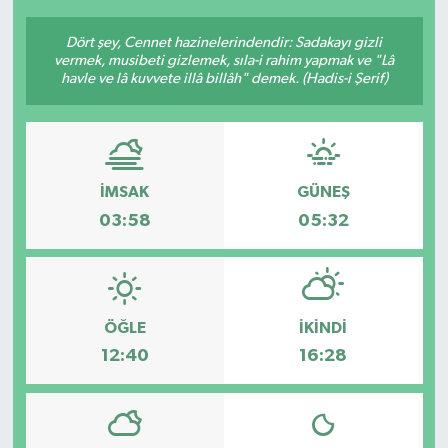
Dört şey, Cennet hazinelerindendir: Sadakayı gizli
vermek, musibeti gizlemek, sıla-i rahim yapmak ve "Lâ
havle ve lâ kuvvete illâ billâh" demek. (Hadis-i Şerif)
İMSAK
GÜNEŞ
03:58
05:32
ÖĞLE
İKINDI
12:40
16:28