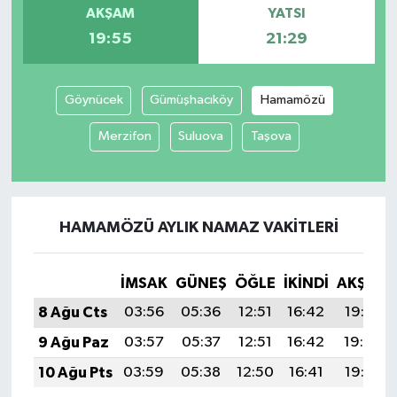
AKŞAM
YATSI
19:55
21:29
Göynücek
Gümüşhacıköy
Hamamözü
Merzifon
Suluova
Taşova
HAMAMÖZÜ AYLIK NAMAZ VAKITLERI
İMSAK
GÜNEŞ
ÖĞLE
İKINDI
AKŞAM
8 Ağu Cts
03:56
05:36
12:51
16:42
19:55
9 Ağu Paz
03:57
05:37
12:51
16:42
19:54
10 Ağu Pts
03:59
05:38
12:50
16:41
19:53