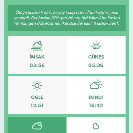
Ölüyü (kabre kadar) üç şey takip eder: Âile fertleri, malı
ve ameli. Bunlardan ikisi geri döner, biri kalır: Âile fertleri
ve malı geri döner, ameli (kendisiyle) kalır. (Hadis-i Şerif)
İMSAK
GÜNEŞ
03:56
05:36
ÖĞLE
İKINDI
12:51
16:42