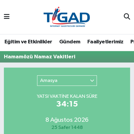
Nöbetçi Eczaneler
Hava Durumu
Eğitim ve Etkinlikler
Gündem
Faaliyetlerimiz
P
Namaz Vakitleri
Hamamözü Namaz Vakitleri
Trafik Durumu
Amasya
Puan Durumu ve Fikstür
YATSI VAKTİNE KALAN SÜRE
Tüm Manşetler
34:15
Son Dakika Haberleri
8 Ağustos 2026
25 Safer 1448
Haber Arşivi