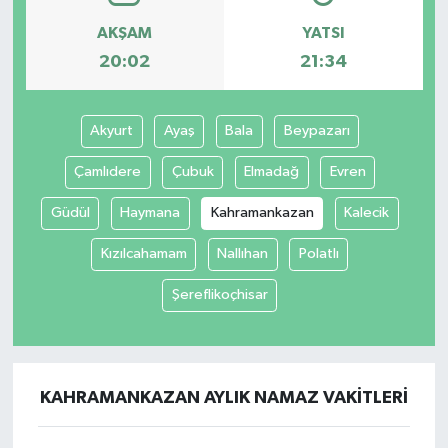
AKŞAM
YATSI
20:02
21:34
Akyurt
Ayaş
Bala
Beypazarı
Çamlıdere
Çubuk
Elmadağ
Evren
Güdül
Haymana
Kahramankazan
Kalecik
Kızılcahamam
Nallıhan
Polatlı
Şereflikoçhisar
KAHRAMANKAZAN AYLIK NAMAZ VAKITLERI