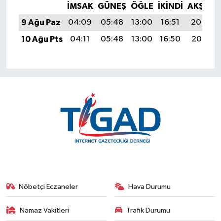
İMSAK
GÜNEŞ
ÖĞLE
İKINDI
AKŞAM
9 Ağu Paz
04:09
05:48
13:00
16:51
20:02
10 Ağu Pts
04:11
05:48
13:00
16:50
20:01
Nöbetçi Eczaneler
Hava Durumu
Namaz Vakitleri
Trafik Durumu