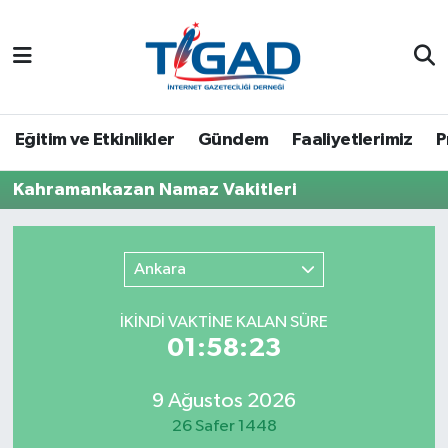
Nöbetçi Eczaneler
Hava Durumu
Eğitim ve Etkinlikler
Gündem
Faaliyetlerimiz
P
Namaz Vakitleri
Kahramankazan Namaz Vakitleri
Trafik Durumu
Ankara
Puan Durumu ve Fikstür
İKINDI VAKTİNE KALAN SÜRE
Tüm Manşetler
01:58:23
Son Dakika Haberleri
9 Ağustos 2026
26 Safer 1448
Haber Arşivi