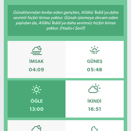
Günahlarından tevbe eden gençten, Allâhü Teâlâ’ya daha
sevimli hiçbir kimse yoktur. Günah işlemeye devam eden
yaşlıdan da, Allâhü Teâlâ’ya daha sevimsiz hiçbir kimse
yoktur. (Hadis-i Şerif)
İMSAK
GÜNEŞ
04:09
05:48
ÖĞLE
İKINDI
13:00
16:51