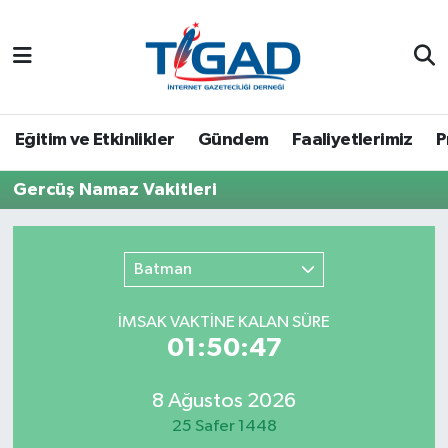
Nöbetçi Eczaneler
Hava Durumu
Eğitim ve Etkinlikler
Gündem
Faaliyetlerimiz
P
Namaz Vakitleri
Gercüş Namaz Vakitleri
Trafik Durumu
Batman
Puan Durumu ve Fikstür
İMSAK VAKTİNE KALAN SÜRE
Tüm Manşetler
01:50:47
Son Dakika Haberleri
8 Ağustos 2026
25 Safer 1448
Haber Arşivi