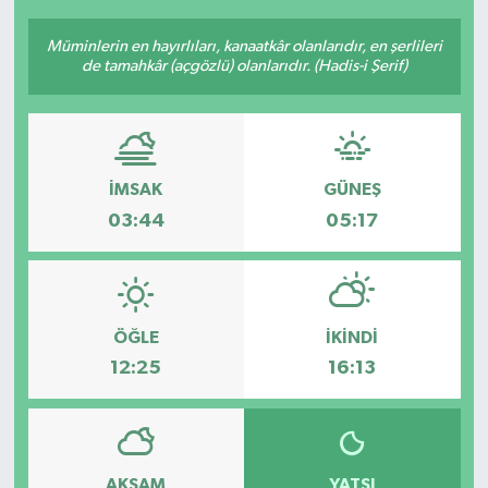
Müminlerin en hayırlıları, kanaatkâr olanlarıdır, en şerlileri
de tamahkâr (açgözlü) olanlarıdır. (Hadis-i Şerif)
İMSAK
GÜNEŞ
03:44
05:17
ÖĞLE
İKINDI
12:25
16:13
AKŞAM
YATSI