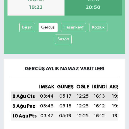
19:23
20:50
Beşiri
Gercüş
Hasankeyf
Kozluk
Sason
GERCÜŞ AYLIK NAMAZ VAKITLERI
İMSAK
GÜNEŞ
ÖĞLE
İKINDI
AKŞAM
8 Ağu Cts
03:44
05:17
12:25
16:13
19:23
9 Ağu Paz
03:46
05:18
12:25
16:12
19:22
10 Ağu Pts
03:47
05:19
12:25
16:12
19:21