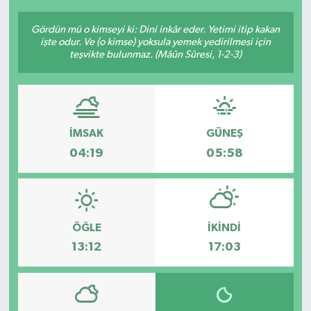
Gördün mü o kimseyi ki: Dini inkâr eder. Yetimi itip kakan
işte odur. Ve (o kimse) yoksula yemek yedirilmesi için
teşvikte bulunmaz. (Mâûn Sûresi, 1-2-3)
İMSAK
GÜNEŞ
04:19
05:58
ÖĞLE
İKINDI
13:12
17:03