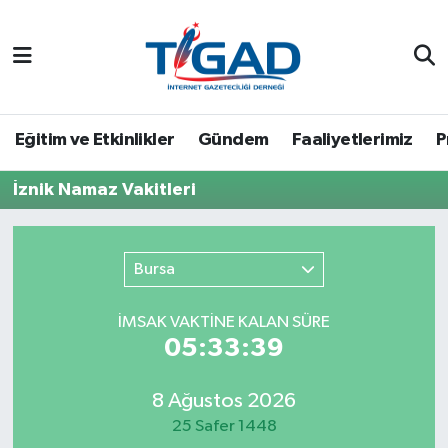
Nöbetçi Eczaneler
Hava Durumu
Eğitim ve Etkinlikler
Gündem
Faaliyetlerimiz
P
Namaz Vakitleri
İznik Namaz Vakitleri
Trafik Durumu
Bursa
Puan Durumu ve Fikstür
İMSAK VAKTİNE KALAN SÜRE
Tüm Manşetler
05:33:39
Son Dakika Haberleri
8 Ağustos 2026
25 Safer 1448
Haber Arşivi