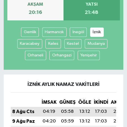
AKŞAM
YATSI
20:16
21:48
Gemlik
Harmancık
İnegöl
İznik
Karacabey
Keles
Kestel
Mudanya
Orhaneli
Orhangazi
Yenişehir
İZNIK AYLIK NAMAZ VAKITLERI
İMSAK
GÜNEŞ
ÖĞLE
İKINDI
AKŞA
8 Ağu Cts
04:19
05:58
13:12
17:03
20:16
9 Ağu Paz
04:20
05:59
13:12
17:03
20:15