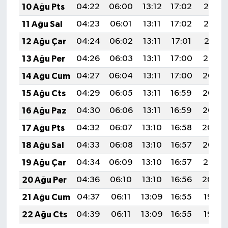
10 Ağu Pts
04:22
06:00
13:12
17:02
20:13
11 Ağu Sal
04:23
06:01
13:11
17:02
20:12
12 Ağu Çar
04:24
06:02
13:11
17:01
20:11
13 Ağu Per
04:26
06:03
13:11
17:00
20:10
14 Ağu Cum
04:27
06:04
13:11
17:00
20:08
15 Ağu Cts
04:29
06:05
13:11
16:59
20:07
16 Ağu Paz
04:30
06:06
13:11
16:59
20:05
17 Ağu Pts
04:32
06:07
13:10
16:58
20:04
18 Ağu Sal
04:33
06:08
13:10
16:57
20:03
19 Ağu Çar
04:34
06:09
13:10
16:57
20:01
20 Ağu Per
04:36
06:10
13:10
16:56
20:00
21 Ağu Cum
04:37
06:11
13:09
16:55
19:58
22 Ağu Cts
04:39
06:11
13:09
16:55
19:57