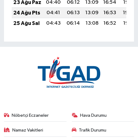
23 Ağu Paz
04:40
06:12
13:09
16:54
19:55
24 Ağu Pts
04:41
06:13
13:09
16:53
19:54
25 Ağu Sal
04:43
06:14
13:08
16:52
19:52
Nöbetçi Eczaneler
Hava Durumu
Namaz Vakitleri
Trafik Durumu