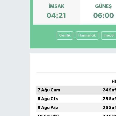
İMSAK
GÜNEŞ
04:21
06:00
Gemlik
Harmancık
İnegöl
H
7 Ağu Cum
24 Sa
8 Ağu Cts
25 Sa
9 Ağu Paz
26 Sa