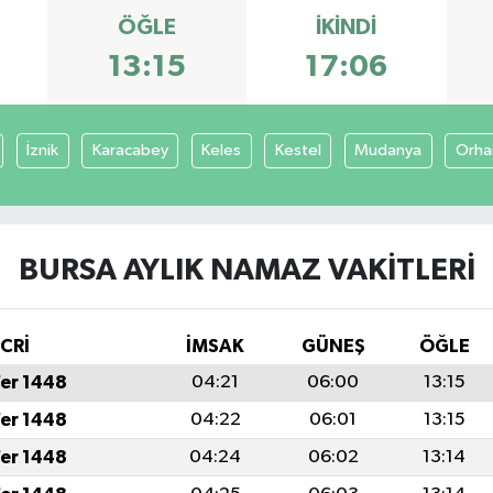
ÖĞLE
İKINDI
13:15
17:06
İznik
Karacabey
Keles
Kestel
Mudanya
Orha
BURSA AYLIK NAMAZ VAKITLERI
İCRİ
İMSAK
GÜNEŞ
ÖĞLE
fer 1448
04:21
06:00
13:15
fer 1448
04:22
06:01
13:15
fer 1448
04:24
06:02
13:14