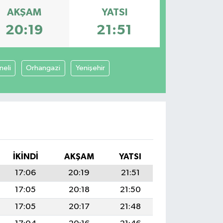
AKŞAM
YATSI
20:19
21:51
neli
Orhangazi
Yenişehir
İKINDI
AKŞAM
YATSI
17:06
20:19
21:51
17:05
20:18
21:50
17:05
20:17
21:48