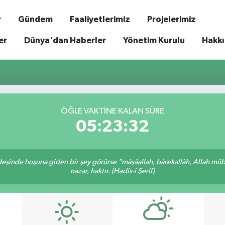
r
Gündem
Faaliyetlerimiz
Projelerimiz
er
Dünya'dan Haberler
Yönetim Kurulu
Hakk
ÖĞLE VAKTİNE KALAN SÜRE
05:23:32
rdeşinde hoşuna giden bir şey görürse "mâşâallah, bârekallâh, Allah müb
nazar, haktır. (Hadis-i Şerif)