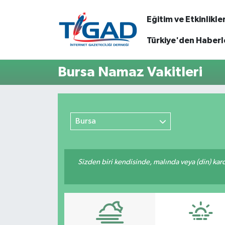
Eğitim ve Etkinlikle
Nöbetçi Eczaneler
Türkiye'den Haberl
Hava Durumu
Bursa Namaz Vakitleri
Namaz Vakitleri
Trafik Durumu
Bursa
Puan Durumu ve Fikstür
Sizden biri kendisinde, malında veya (din) ka
Tüm Manşetler
Son Dakika Haberleri
Haber Arşivi