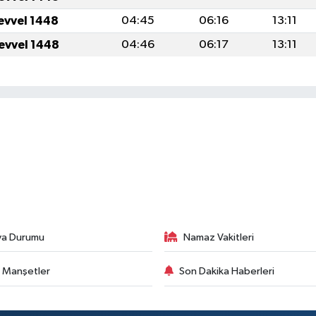
levvel 1448
04:45
06:16
13:11
levvel 1448
04:46
06:17
13:11
va Durumu
Namaz Vakitleri
 Manşetler
Son Dakika Haberleri