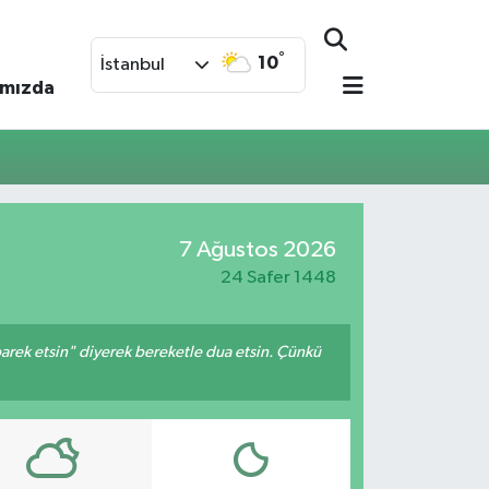
°
10
İstanbul
ımızda
7 Ağustos 2026
24 Safer 1448
arek etsin" diyerek bereketle dua etsin. Çünkü