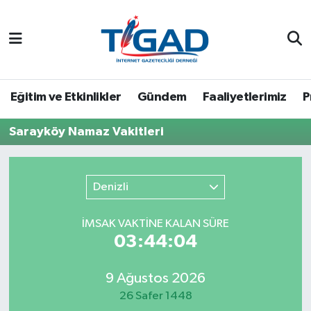
Nöbetçi Eczaneler
Hava Durumu
Eğitim ve Etkinlikler
Gündem
Faaliyetlerimiz
P
Namaz Vakitleri
Sarayköy Namaz Vakitleri
Trafik Durumu
Denizli
Puan Durumu ve Fikstür
İMSAK VAKTİNE KALAN SÜRE
Tüm Manşetler
03:44:04
Son Dakika Haberleri
9 Ağustos 2026
26 Safer 1448
Haber Arşivi