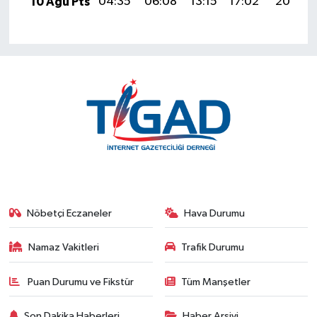
10 Ağu Pts
04:35
06:08
13:15
17:02
20:12
Nöbetçi Eczaneler
Hava Durumu
Namaz Vakitleri
Trafik Durumu
Puan Durumu ve Fikstür
Tüm Manşetler
Son Dakika Haberleri
Haber Arşivi