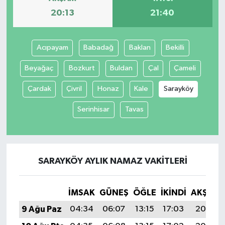
20:13
21:40
Acıpayam
Babadağ
Baklan
Bekilli
Beyağaç
Bozkurt
Buldan
Çal
Çameli
Çardak
Çivril
Honaz
Kale
Sarayköy
Serinhisar
Tavas
SARAYKÖY AYLIK NAMAZ VAKITLERI
İMSAK
GÜNEŞ
ÖĞLE
İKINDI
AKŞAM
9 Ağu Paz
04:34
06:07
13:15
17:03
20:13