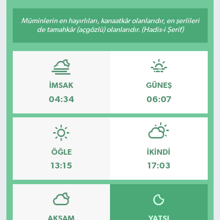
Müminlerin en hayırlıları, kanaatkâr olanlarıdır, en şerlileri
de tamahkâr (açgözlü) olanlarıdır. (Hadis-i Şerif)
İMSAK
GÜNEŞ
04:34
06:07
ÖĞLE
İKINDI
13:15
17:03
AKŞAM
YATSI