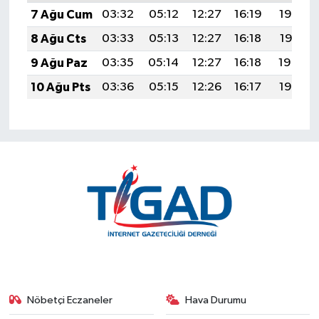
7 Ağu Cum
03:32
05:12
12:27
16:19
19:32
8 Ağu Cts
03:33
05:13
12:27
16:18
19:31
9 Ağu Paz
03:35
05:14
12:27
16:18
19:30
10 Ağu Pts
03:36
05:15
12:26
16:17
19:28
Nöbetçi Eczaneler
Hava Durumu