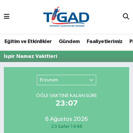
Nöbetçi Eczaneler
Hava Durumu
Eğitim ve Etkinlikler
Gündem
Faaliyetlerimiz
P
Namaz Vakitleri
İspir Namaz Vakitleri
Trafik Durumu
Erzurum
Puan Durumu ve Fikstür
ÖĞLE VAKTİNE KALAN SÜRE
Tüm Manşetler
23:07
Son Dakika Haberleri
6 Ağustos 2026
23 Safer 1448
Haber Arşivi