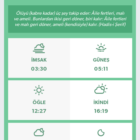
Ölüyü (kabre kadar) üç şey takip eder: Âile fertleri, malı
ve ameli. Bunlardan ikisi geri döner, biri kalır: Âile fertleri
ve malı geri döner, ameli (kendisiyle) kalır. (Hadis-i Şerif)
İMSAK
GÜNEŞ
03:30
05:11
ÖĞLE
İKINDI
12:27
16:19