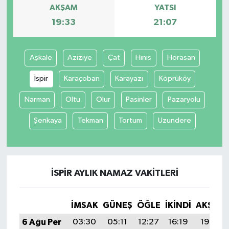
AKŞAM
YATSI
19:33
21:07
Aşkale
Aziziye
Çat
Hınıs
Horasan
İspir
Karaçoban
Karayazı
Köprüköy
Narman
Oltu
Olur
Pasinler
Pazaryolu
Şenkaya
Tekman
Tortum
Uzundere
İSPIR AYLIK NAMAZ VAKITLERI
İMSAK
GÜNEŞ
ÖĞLE
İKINDI
AKŞAM
6 Ağu Per
03:30
05:11
12:27
16:19
19:33