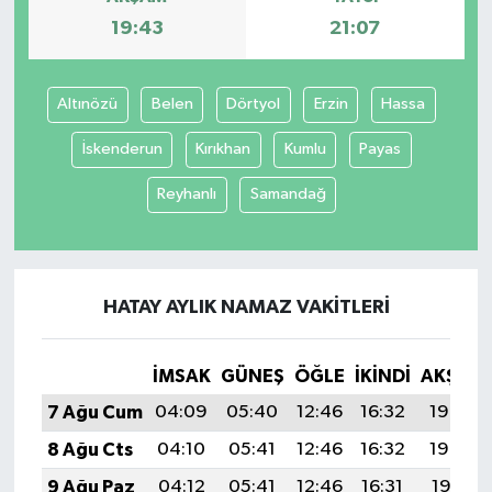
19:43
21:07
Altınözü
Belen
Dörtyol
Erzin
Hassa
İskenderun
Kırıkhan
Kumlu
Payas
Reyhanlı
Samandağ
HATAY AYLIK NAMAZ VAKITLERI
İMSAK
GÜNEŞ
ÖĞLE
İKINDI
AKŞAM
7 Ağu Cum
04:09
05:40
12:46
16:32
19:43
8 Ağu Cts
04:10
05:41
12:46
16:32
19:42
9 Ağu Paz
04:12
05:41
12:46
16:31
19:41