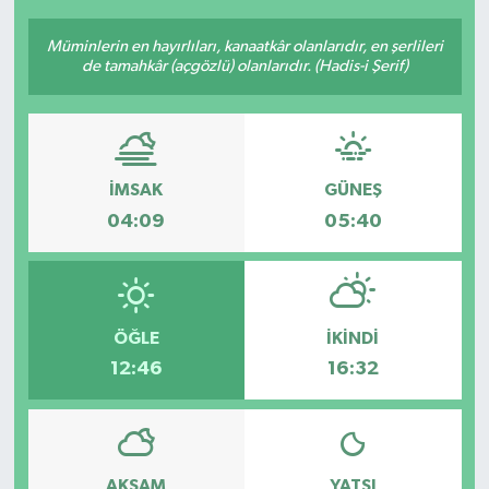
Müminlerin en hayırlıları, kanaatkâr olanlarıdır, en şerlileri
de tamahkâr (açgözlü) olanlarıdır. (Hadis-i Şerif)
İMSAK
GÜNEŞ
04:09
05:40
ÖĞLE
İKINDI
12:46
16:32
AKŞAM
YATSI