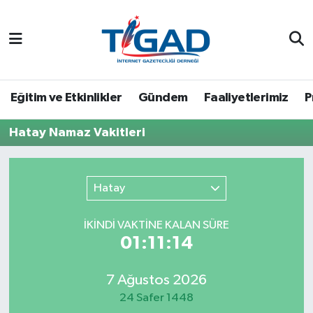
Nöbetçi Eczaneler
Hava Durumu
Eğitim ve Etkinlikler
Gündem
Faaliyetlerimiz
P
Namaz Vakitleri
Hatay Namaz Vakitleri
Trafik Durumu
Hatay
Puan Durumu ve Fikstür
İKINDI VAKTİNE KALAN SÜRE
Tüm Manşetler
01:11:14
Son Dakika Haberleri
7 Ağustos 2026
24 Safer 1448
Haber Arşivi